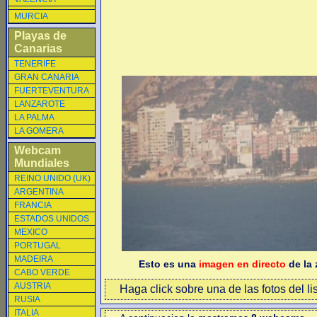
MURCIA
Playas de
Canarias
TENERIFE
GRAN CANARIA
FUERTEVENTURA
LANZAROTE
LA PALMA
LA GOMERA
Webcam
Mundiales
REINO UNIDO (UK)
ARGENTINA
FRANCIA
ESTADOS UNIDOS
MEXICO
PORTUGAL
MADEIRA
Esto es una
imagen en directo
de la 
CABO VERDE
AUSTRIA
Haga click sobre una de las fotos del li
RUSIA
ITALIA