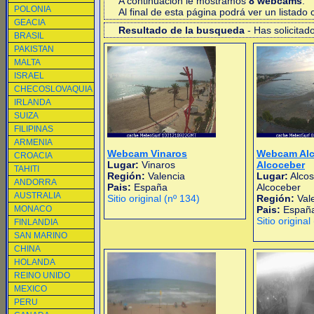
A continuacion le mostramos
8 webcams
.
POLONIA
Al final de esta página podrá ver un listad
GEACIA
Resultado de la busqueda
- Has solicitad
BRASIL
PAKISTAN
MALTA
ISRAEL
CHECOSLOVAQUIA
IRLANDA
SUIZA
FILIPINAS
ARMENIA
Webcam Vinaros
Webcam Alc
CROACIA
Lugar:
Vinaros
Alcoceber
TAHITI
Región:
Valencia
Lugar:
Alcos
ANDORRA
Pais:
España
Alcoceber
AUSTRALIA
Sitio original (nº 134)
Región:
Val
MONACO
Pais:
Españ
Sitio original
FINLANDIA
SAN MARINO
CHINA
HOLANDA
REINO UNIDO
MEXICO
PERU