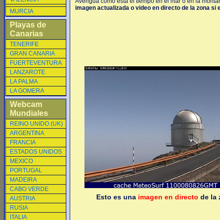
Averigua como está el tiempo en el mar o en la montaña
imagen actualizada o video en directo de la zona si 
MURCIA
Playas de
Canarias
TENERIFE
GRAN CANARIA
FUERTEVENTURA
LANZAROTE
LA PALMA
LA GOMERA
Webcam
Mundiales
REINO UNIDO (UK)
ARGENTINA
FRANCIA
ESTADOS UNIDOS
MEXICO
PORTUGAL
MADEIRA
CABO VERDE
Esto es una
imagen en directo
de la 
AUSTRIA
RUSIA
ITALIA