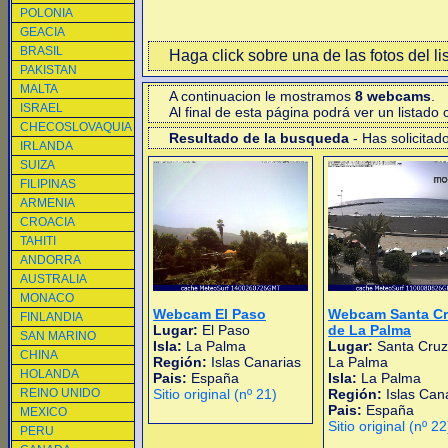
POLONIA
GEACIA
BRASIL
Haga click sobre una de las fotos del li
PAKISTAN
MALTA
A continuacion le mostramos
8 webcams
.
ISRAEL
Al final de esta página podrá ver un listad
CHECOSLOVAQUIA
Resultado de la busqueda
- Has solicitad
IRLANDA
SUIZA
FILIPINAS
ARMENIA
CROACIA
TAHITI
ANDORRA
AUSTRALIA
MONACO
Webcam El Paso
Webcam Santa Cr
FINLANDIA
Lugar:
El Paso
de La Palma
SAN MARINO
Isla:
La Palma
Lugar:
Santa Cruz
CHINA
Región:
Islas Canarias
La Palma
HOLANDA
Pais:
España
Isla:
La Palma
REINO UNIDO
Sitio original (nº 21)
Región:
Islas Can
Pais:
España
MEXICO
Sitio original (nº 22
PERU