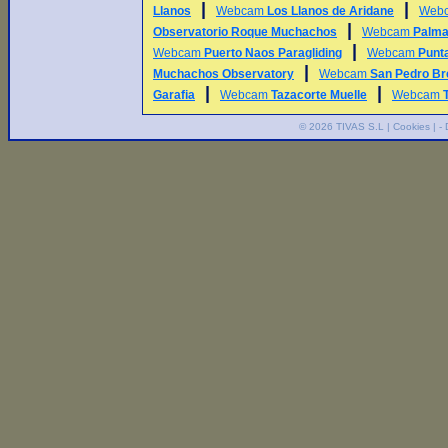
|
|
Llanos
Webcam
Los Llanos de Aridane
Web
|
Observatorio Roque Muchachos
Webcam
Palma
|
Webcam
Puerto Naos Paragliding
Webcam
Punt
|
Muchachos Observatory
Webcam
San Pedro Br
|
|
Garafia
Webcam
Tazacorte Muelle
Webcam
© 2026
TIVAS S.L
|
Cookies
| -