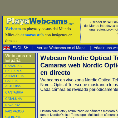
Buscador de
WEBC
del Mundo,introduzca a
Webcam
en playas y costas del Mundo.
una región, provinci
lu
camaras web
Miles de
con imágenes en
directo.
ENGLISH
|
Ver las Webcams en el Mapa
|
Añadir una we
Webcams en
Webcam Nordic Optical T
España
Camaras web Nordic Opti
CANARIAS
en directo
BALEARES
ANDALUCIA
Webcams en vivo zona Nordic Optical T
GALICIA
Nordic Optical Telescope mostrando fotos 
ASTURIAS
Cada cámara es revisada periódicamente
CANTABRIA
CATALUÑA
NAVARRA
Listado completo y actualizado de cámaras meteorológi
PAIS VASCO
desde Nordic Optical Telescope. Multitud de cámaras 
VALENCIA