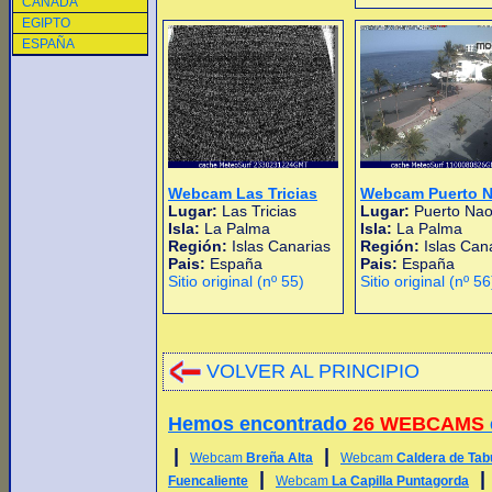
CANADA
EGIPTO
ESPAÑA
Webcam Las Tricias
Webcam Puerto 
Lugar:
Las Tricias
Lugar:
Puerto Na
Isla:
La Palma
Isla:
La Palma
Región:
Islas Canarias
Región:
Islas Can
Pais:
España
Pais:
España
Sitio original (nº 55)
Sitio original (nº 56
VOLVER AL PRINCIPIO
Hemos encontrado
26 WEBCAMS
|
|
Webcam
Breña Alta
Webcam
Caldera de Tab
|
Fuencaliente
Webcam
La Capilla Puntagorda