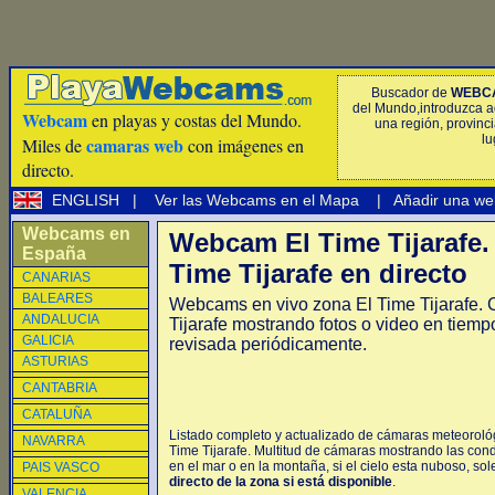
Buscador de
WEBC
del Mundo,introduzca a
Webcam
en playas y costas del Mundo.
una región, provinci
lu
camaras web
Miles de
con imágenes en
directo.
ENGLISH
|
Ver las Webcams en el Mapa
|
Añadir una we
Webcams en
Webcam El Time Tijarafe
España
Time Tijarafe en directo
CANARIAS
BALEARES
Webcams en vivo zona El Time Tijarafe.
ANDALUCIA
Tijarafe mostrando fotos o video en tiem
GALICIA
revisada periódicamente.
ASTURIAS
CANTABRIA
CATALUÑA
Listado completo y actualizado de cámaras meteorológi
NAVARRA
Time Tijarafe. Multitud de cámaras mostrando las cond
en el mar o en la montaña, si el cielo esta nuboso, sol
PAIS VASCO
directo de la zona si está disponible
.
VALENCIA