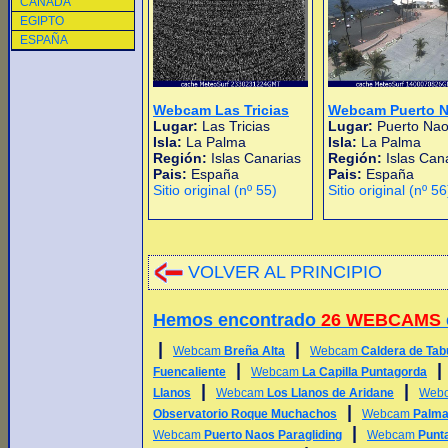
CANADA
EGIPTO
ESPAÑA
Webcam Las Tricias
Webcam Puerto 
Lugar:
Las Tricias
Lugar:
Puerto Na
Isla:
La Palma
Isla:
La Palma
Región:
Islas Canarias
Región:
Islas Can
Pais:
España
Pais:
España
Sitio original (nº 55)
Sitio original (nº 56
VOLVER AL PRINCIPIO
Hemos encontrado
26 WEBCAMS
|
|
Webcam
Breña Alta
Webcam
Caldera de Tab
|
Fuencaliente
Webcam
La Capilla Puntagorda
|
|
Llanos
Webcam
Los Llanos de Aridane
Web
|
Observatorio Roque Muchachos
Webcam
Palma
|
Webcam
Puerto Naos Paragliding
Webcam
Punt