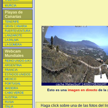
MURCIA
Playas de
Canarias
TENERIFE
GRAN CANARIA
FUERTEVENTURA
LANZAROTE
LA PALMA
LA GOMERA
Webcam
Mundiales
REINO UNIDO (UK)
ARGENTINA
FRANCIA
ESTADOS UNIDOS
MEXICO
PORTUGAL
MADEIRA
Esto es una
imagen en directo
de la 
CABO VERDE
AUSTRIA
RUSIA
Haga click sobre una de las fotos del li
ITALIA