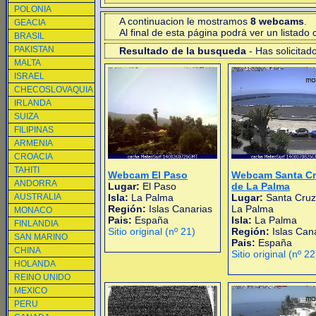
POLONIA
A continuacion le mostramos
8 webcams
.
GEACIA
Al final de esta página podrá ver un listad
BRASIL
PAKISTAN
Resultado de la busqueda
- Has solicitad
MALTA
ISRAEL
CHECOSLOVAQUIA
IRLANDA
SUIZA
FILIPINAS
ARMENIA
CROACIA
TAHITI
Webcam El Paso
Webcam Santa Cr
ANDORRA
Lugar:
El Paso
de La Palma
AUSTRALIA
Isla:
La Palma
Lugar:
Santa Cruz
Región:
Islas Canarias
La Palma
MONACO
Pais:
España
Isla:
La Palma
FINLANDIA
Sitio original (nº 21)
Región:
Islas Can
SAN MARINO
Pais:
España
CHINA
Sitio original (nº 22
HOLANDA
REINO UNIDO
MEXICO
PERU