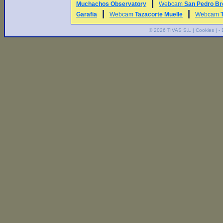
|
Muchachos Observatory
Webcam
San Pedro Br
|
|
Garafia
Webcam
Tazacorte Muelle
Webcam
© 2026
TIVAS S.L
|
Cookies
| -