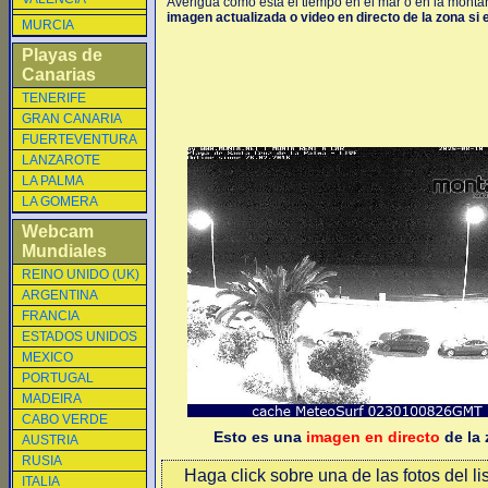
Averigua como está el tiempo en el mar o en la montaña
imagen actualizada o video en directo de la zona si 
MURCIA
Playas de
Canarias
TENERIFE
GRAN CANARIA
FUERTEVENTURA
LANZAROTE
LA PALMA
LA GOMERA
Webcam
Mundiales
REINO UNIDO (UK)
ARGENTINA
FRANCIA
ESTADOS UNIDOS
MEXICO
PORTUGAL
MADEIRA
CABO VERDE
Esto es una
imagen en directo
de la 
AUSTRIA
RUSIA
Haga click sobre una de las fotos del li
ITALIA