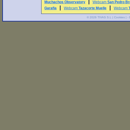
|
Muchachos Observatory
Webcam
San Pedro Br
|
|
Garafia
Webcam
Tazacorte Muelle
Webcam
© 2026
TIVAS S.L
|
Cookies
| -