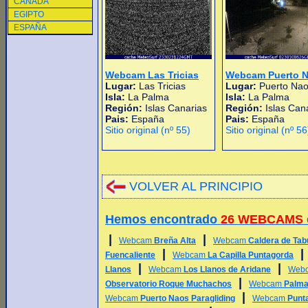
CANADA
EGIPTO
ESPAÑA
Webcam Las Tricias
Webcam Puerto 
Lugar:
Las Tricias
Lugar:
Puerto Na
Isla:
La Palma
Isla:
La Palma
Región:
Islas Canarias
Región:
Islas Can
Pais:
España
Pais:
España
Sitio original (nº 55)
Sitio original (nº 56
VOLVER AL PRINCIPIO
Hemos encontrado
26 WEBCAMS
|
|
Webcam
Breña Alta
Webcam
Caldera de Tab
|
Fuencaliente
Webcam
La Capilla Puntagorda
|
|
Llanos
Webcam
Los Llanos de Aridane
Web
|
Observatorio Roque Muchachos
Webcam
Palma
|
Webcam
Puerto Naos Paragliding
Webcam
Punt