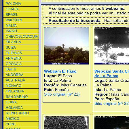
POLONIA
A continuacion le mostramos
8 webcams
.
GEACIA
Al final de esta página podrá ver un listad
BRASIL
PAKISTAN
Resultado de la busqueda
- Has solicitad
MALTA
ISRAEL
CHECOSLOVAQUIA
IRLANDA
SUIZA
FILIPINAS
ARMENIA
CROACIA
TAHITI
Webcam El Paso
Webcam Santa Cr
ANDORRA
Lugar:
El Paso
de La Palma
Isla:
La Palma
Lugar:
Santa Cruz
AUSTRALIA
Región:
Islas Canarias
La Palma
MONACO
Pais:
España
Isla:
La Palma
FINLANDIA
Sitio original (nº 21)
Región:
Islas Can
SAN MARINO
Pais:
España
CHINA
Sitio original (nº 22
HOLANDA
REINO UNIDO
MEXICO
PERU