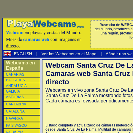
Buscador de
WEBC
del Mundo,introduzca a
Webcam
en playas y costas del Mundo.
una región, provinci
lu
camaras web
Miles de
con imágenes en
directo.
ENGLISH
|
Ver las Webcams en el Mapa
|
Añadir una we
Webcams en
Webcam Santa Cruz De L
España
Camaras web Santa Cruz 
CANARIAS
directo
BALEARES
ANDALUCIA
Webcams en vivo zona Santa Cruz De L
GALICIA
Santa Cruz De La Palma mostrando fotos 
ASTURIAS
Cada cámara es revisada periódicamente
CANTABRIA
CATALUÑA
NAVARRA
Listado completo y actualizado de cámaras meteorológ
PAIS VASCO
desde Santa Cruz De La Palma. Multitud de cámaras m
VALENCIA