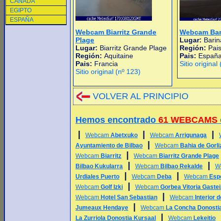
CANADA
EGIPTO
ESPAÑA
Webcam Biarritz Grande
Webcam Bar
Plage
Lugar:
Barin
Lugar:
Biarritz Grande Plage
Región:
Pai
Región:
Aquitaine
Pais:
Españ
Pais:
Francia
Sitio original
Sitio original (nº 123)
VOLVER AL PRINCIPIO
Hemos encontrado
61 WEBCAMS
|
|
|
Webcam
Abetxuko
Webcam
Arrigunaga
|
Ayuntamiento de Bilbao
Webcam
Bahia de Gorli
|
Webcam
Biarritz
Webcam
Biarritz Grande Plage
|
|
Bilbao Kukularra
Webcam
Bilbao Rekalde
W
|
|
Urdiales Puerto
Webcam
Deba
Webcam
Espe
|
Webcam
Golf Izki
Webcam
Gorbea Vitoria Gastei
|
Webcam
Hotel San Sebastian
Webcam
Interior 
|
Jumeaux Hendaye
Webcam
La Concha Donosti
|
La Zurriola Donostia Kursaal
Webcam
Lekeitio