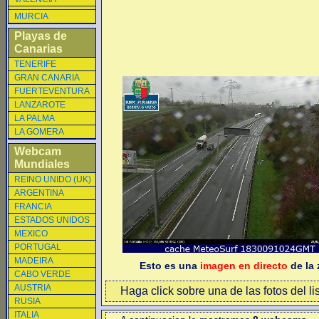
MURCIA
Playas de
Canarias
TENERIFE
GRAN CANARIA
FUERTEVENTURA
LANZAROTE
LA PALMA
LA GOMERA
Webcam
Mundiales
REINO UNIDO (UK)
ARGENTINA
FRANCIA
ESTADOS UNIDOS
MEXICO
PORTUGAL
MADEIRA
Esto es una
imagen en directo
de la 
CABO VERDE
AUSTRIA
Haga click sobre una de las fotos del li
RUSIA
ITALIA