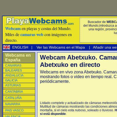
Buscador de
WEBC
del Mundo,introduzca a
Webcam
en playas y costas del Mundo.
una región, provinci
lu
camaras web
Miles de
con imágenes en
directo.
ENGLISH
|
Ver las Webcams en el Mapa
|
Añadir una we
Webcams en
Webcam Abetxuko. Cama
España
Abetxuko en directo
CANARIAS
BALEARES
Webcams en vivo zona Abetxuko. Camar
ANDALUCIA
mostrando fotos o video en tiempo real. 
GALICIA
periódicamente.
ASTURIAS
CANTABRIA
CATALUÑA
Listado completo y actualizado de cámaras meteorológ
NAVARRA
Multitud de cámaras mostrando las condiciones atmosf
montaña, si el cielo esta nuboso, soleado o lluvioso.
H
PAIS VASCO
si está disponible
.
VALENCIA