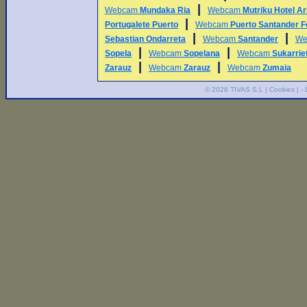
|
Webcam
Mundaka Ria
Webcam
Mutriku Hotel A
|
Portugalete Puerto
Webcam
Puerto Santander F
|
|
Sebastian Ondarreta
Webcam
Santander
We
|
|
Sopela
Webcam
Sopelana
Webcam
Sukarrie
|
|
Zarauz
Webcam
Zarauz
Webcam
Zumaia
© 2026
TIVAS S.L
|
Cookies
| -