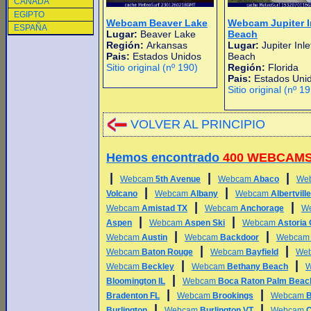
CANADA
EGIPTO
Webcam Beaver Lake
Webcam Jupiter I
ESPAÑA
Lugar:
Beaver Lake
Beach
Región:
Arkansas
Lugar:
Jupiter Inl
Pais:
Estados Unidos
Beach
Sitio original (nº 190)
Región:
Florida
Pais:
Estados Uni
Sitio original (nº 1
VOLVER AL PRINCIPIO
Hemos encontrado
400 WEBCAM
|
|
|
Webcam
5th Avenue
Webcam
Abaco
We
|
|
Volcano
Webcam
Albany
Webcam
Albertville
|
|
Webcam
Amistad TX
Webcam
Anchorage
W
|
|
Aspen
Webcam
Aspen Ski
Webcam
Astoria
|
|
Webcam
Austin
Webcam
Backdoor
Webca
|
|
Webcam
Baton Rouge
Webcam
Bayfield
We
|
|
Webcam
Beckley
Webcam
Bethany Beach
|
Bloomington IL
Webcam
Boca Raton Palm Beac
|
|
Bradenton FL
Webcam
Brookings
Webcam
B
|
|
Burlington
Webcam
Burlington VT
Webcam
C