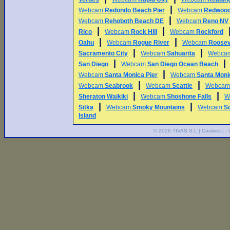
|
Webcam
Redondo Beach Pier
Webcam
Redwood 
|
Webcam
Rehoboth Beach DE
Webcam
Reno NV
|
|
Rico
Webcam
Rock Hill
Webcam
Rockford
|
|
Oahu
Webcam
Rogue River
Webcam
Rooseve
|
|
Sacramento City
Webcam
Sahuarita
Webca
|
San Diego
Webcam
San Diego Ocean Beach
|
Webcam
Santa Monica Pier
Webcam
Santa Mon
|
|
Webcam
Seabrook
Webcam
Seattle
Webca
|
|
Sheraton Waikiki
Webcam
Shoshone Falls
W
|
|
Sitka
Webcam
Smoky Mountains
Webcam
S
Island
© 2026
TIVAS S.L
|
Cookies
| -