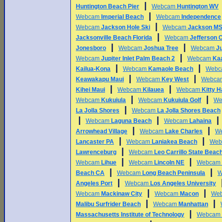
|
Huntington Beach Pier
Webcam
Huntington WV
|
Webcam
Imperial Beach
Webcam
Independence
|
Webcam
Jackson Hole Ski
Webcam
Jackson M
|
Jacksonville Beach Florida
Webcam
Jefferson 
|
|
Jonesboro
Webcam
Joshua Tree
Webcam
J
|
Webcam
Jupiter Inlet Palm Beach 2
Webcam
Kaa
|
|
Kailua-Kona
Webcam
Kamaole Beach
Web
|
|
Keawakapu Maui
Webcam
Key West
Webc
|
|
Kihei Maui
Webcam
Kilauea
Webcam
Kitty 
|
|
Webcam
Kukuiula
Webcam
Kukuiula Golf
We
|
La Jolla Shores
Webcam
La Jolla Shores Beach
|
|
Webcam
Laguna Beach
Webcam
Lahaina
|
|
Arrowhead Village
Webcam
Lake Charles
W
|
|
Lancaster PA
Webcam
Laniakea Beach
We
|
Lawrenceburg
Webcam
Leo Carrillo State Beac
|
|
Webcam
Lihue
Webcam
Lincoln NE
Webcam
|
|
Beach CA
Webcam
Long Beach Peninsula
W
|
Angeles Port
Webcam
Los Angeles University
|
|
Webcam
Mackinaw City
Webcam
Macon
We
|
|
Malibu Surfrider Beach
Webcam
Manhattan
|
Massachusetts Institute of Technology
Webcam