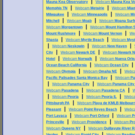
|
Mauna Kea Observatory
Webcam
Mauna Kea Vo
|
|
Memphis TN
Webcam
Metairie
Webcam
Miam
|
|
Milwaukee
Webcam
Minneapolis
Webcam
Mi
|
|
Mitchell
Webcam
Moab
Webcam
Moana Surfr
|
Webcam
Morgantown
Webcam
Mount Hamilton 
|
|
Mount Rushmore
Webcam
Mount Vernon
We
|
|
Shasta
Webcam
Myrtle Beach
Webcam
Myst
|
|
|
Webcam
Neskowin
Webcam
New Haven
|
|
City
Webcam
Newark DE
Webcam
Newark N
|
|
Hotel
Webcam
Norwalk
Webcam
Nueva Orle
|
Ocean Beach California
Webcam
Ocean City
|
|
Webcam
Olympia
Webcam
Omaha NE
Webc
|
Pacific Palisades Santa Monica Bay
Webcam
Pa
|
|
Webcam
Panama City
Webcam
Panama City
|
|
Webcam
Pasadena
Webcam
Pasadena CA
|
|
|
Webcam
Peoria
Webcam
Peoria IL
Webc
|
Pittsburgh PA
Webcam
Playa de KMLB Melbour
|
|
Pleasant
Webcam
Point Reyes Beach
Webc
|
|
Port Lavaca
Webcam
Port Orford
Webcam
P
|
|
Princeville
Webcam
Providence
Webcam
Pr
|
Webcam
Queens NY
Webcam
Quillayute River 
|
|
Verdes
Webcam
Rapid City
Webcam
Readin