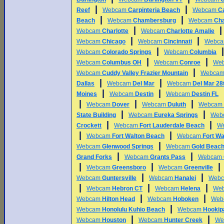
|
|
Reef
Webcam
Carpinteria Beach
Webcam
Ca
|
|
Beach
Webcam
Chambersburg
Webcam
Cha
|
Webcam
Charlotte
Webcam
Charlotte Amalie
|
|
Webcam
Chicago
Webcam
Cincinnati
Webc
|
Webcam
Colorado Springs
Webcam
Columbia
|
|
Webcam
Columbus OH
Webcam
Conroe
We
|
Webcam
Cuddy Valley Frazier Mountain
Webca
|
|
Dallas
Webcam
Del Mar
Webcam
Del Mar 28
|
|
Moines
Webcam
Destin
Webcam
Destin FL
|
|
|
Webcam
Dover
Webcam
Duluth
Webcam
|
|
State Building
Webcam
Eureka Springs
Web
|
|
Crockett
Webcam
Fort Lauderdale Beach
W
|
|
Webcam
Fort Walton Beach
Webcam
Fort W
|
Webcam
Glenwood Springs
Webcam
Gold Beac
|
|
Grand Forks
Webcam
Grants Pass
Webcam
|
|
Webcam
Greensboro
Webcam
Greenville
|
|
Webcam
Guntersville
Webcam
Hanalei
Web
|
|
|
Webcam
Hebron CT
Webcam
Helena
We
|
|
Webcam
Hilton Head
Webcam
Hoboken
Web
|
Webcam
Honolulu Kuhio Beach
Webcam
Hookip
|
|
Webcam
Houston
Webcam
Hunter Creek
We