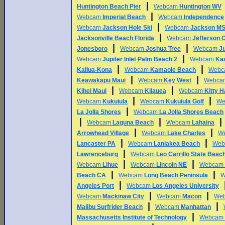
|
Huntington Beach Pier
Webcam
Huntington WV
|
Webcam
Imperial Beach
Webcam
Independence
|
Webcam
Jackson Hole Ski
Webcam
Jackson M
|
Jacksonville Beach Florida
Webcam
Jefferson 
|
|
Jonesboro
Webcam
Joshua Tree
Webcam
J
|
Webcam
Jupiter Inlet Palm Beach 2
Webcam
Kaa
|
|
Kailua-Kona
Webcam
Kamaole Beach
Web
|
|
Keawakapu Maui
Webcam
Key West
Webc
|
|
Kihei Maui
Webcam
Kilauea
Webcam
Kitty 
|
|
Webcam
Kukuiula
Webcam
Kukuiula Golf
We
|
La Jolla Shores
Webcam
La Jolla Shores Beach
|
|
Webcam
Laguna Beach
Webcam
Lahaina
|
|
Arrowhead Village
Webcam
Lake Charles
W
|
|
Lancaster PA
Webcam
Laniakea Beach
We
|
Lawrenceburg
Webcam
Leo Carrillo State Beac
|
|
Webcam
Lihue
Webcam
Lincoln NE
Webcam
|
|
Beach CA
Webcam
Long Beach Peninsula
W
|
Angeles Port
Webcam
Los Angeles University
|
|
Webcam
Mackinaw City
Webcam
Macon
We
|
|
Malibu Surfrider Beach
Webcam
Manhattan
|
Massachusetts Institute of Technology
Webcam