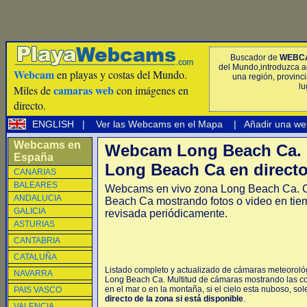
Buscador de
WEBC
del Mundo,introduzca a
Webcam
en playas y costas del Mundo.
una región, provinci
lu
camaras web
Miles de
con imágenes en
directo.
ENGLISH
|
Ver las Webcams en el Mapa
|
Añadir una we
Webcams en
Webcam Long Beach Ca.
España
Long Beach Ca en direct
CANARIAS
BALEARES
Webcams en vivo zona Long Beach Ca. 
ANDALUCIA
Beach Ca mostrando fotos o video en tie
GALICIA
revisada periódicamente.
ASTURIAS
CANTABRIA
CATALUÑA
Listado completo y actualizado de cámaras meteorológ
NAVARRA
Long Beach Ca. Multitud de cámaras mostrando las co
en el mar o en la montaña, si el cielo esta nuboso, sol
PAIS VASCO
directo de la zona si está disponible
.
VALENCIA