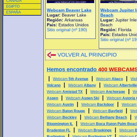
CANADA
EGIPTO
Webcam Beaver Lake
Webcam Jupiter I
ESPAÑA
Lugar:
Beaver Lake
Beach
Región:
Arkansas
Lugar:
Jupiter Inl
Pais:
Estados Unidos
Beach
Sitio original (nº 190)
Región:
Florida
Pais:
Estados Uni
Sitio original (nº 1
VOLVER AL PRINCIPIO
Hemos encontrado
400 WEBCAM
|
|
|
Webcam
5th Avenue
Webcam
Abaco
We
|
|
Volcano
Webcam
Albany
Webcam
Albertville
|
|
Webcam
Amistad TX
Webcam
Anchorage
W
|
|
Aspen
Webcam
Aspen Ski
Webcam
Astoria
|
|
Webcam
Austin
Webcam
Backdoor
Webca
|
|
Webcam
Baton Rouge
Webcam
Bayfield
We
|
|
Webcam
Beckley
Webcam
Bethany Beach
|
Bloomington IL
Webcam
Boca Raton Palm Beac
|
|
Bradenton FL
Webcam
Brookings
Webcam
B
|
|
Burlington
Webcam
Burlington VT
Webcam
C