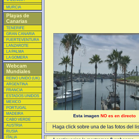
MURCIA
Playas de
Canarias
TENERIFE
GRAN CANARIA
FUERTEVENTURA
LANZAROTE
LA PALMA
LA GOMERA
Webcam
Mundiales
REINO UNIDO (UK)
ARGENTINA
FRANCIA
ESTADOS UNIDOS
MEXICO
PORTUGAL
MADEIRA
Esta imagen
NO es en directo
CABO VERDE
AUSTRIA
Haga click sobre una de las fotos del li
RUSIA
ITALIA