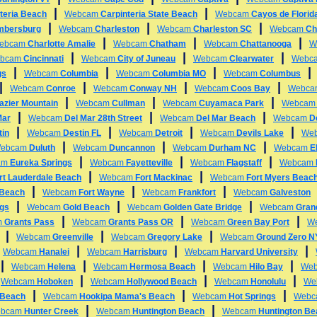
|
|
teria Beach
Webcam
Carpinteria State Beach
Webcam
Cayos de Florid
|
|
|
mbersburg
Webcam
Charleston
Webcam
Charleston SC
Webcam
Ch
|
|
|
ebcam
Charlotte Amalie
Webcam
Chatham
Webcam
Chattanooga
W
|
|
|
bcam
Cincinnati
Webcam
City of Juneau
Webcam
Clearwater
Webc
|
|
|
gs
Webcam
Columbia
Webcam
Columbia MO
Webcam
Columbus
|
|
|
|
Webcam
Conroe
Webcam
Conway NH
Webcam
Coos Bay
Webc
|
|
|
azier Mountain
Webcam
Cullman
Webcam
Cuyamaca Park
Webca
|
|
|
Mar
Webcam
Del Mar 28th Street
Webcam
Del Mar Beach
Webcam
D
|
|
|
|
tin
Webcam
Destin FL
Webcam
Detroit
Webcam
Devils Lake
We
|
|
|
ebcam
Duluth
Webcam
Duncannon
Webcam
Durham NC
Webcam
E
|
|
|
am
Eureka Springs
Webcam
Fayetteville
Webcam
Flagstaff
Webcam
|
|
rt Lauderdale Beach
Webcam
Fort Mackinac
Webcam
Fort Myers Beac
|
|
|
 Beach
Webcam
Fort Wayne
Webcam
Frankfort
Webcam
Galveston
|
|
|
ngs
Webcam
Gold Beach
Webcam
Golden Gate Bridge
Webcam
Gran
|
|
|
m
Grants Pass
Webcam
Grants Pass OR
Webcam
Green Bay Port
W
|
|
|
Webcam
Greenville
Webcam
Gregory Lake
Webcam
Ground Zero 
|
|
|
|
Webcam
Hanalei
Webcam
Harrisburg
Webcam
Harvard University
|
|
|
|
Webcam
Helena
Webcam
Hermosa Beach
Webcam
Hilo Bay
We
|
|
|
|
Webcam
Hoboken
Webcam
Hollywood Beach
Webcam
Honolulu
We
|
|
|
 Beach
Webcam
Hookipa Mama's Beach
Webcam
Hot Springs
Web
|
|
bcam
Hunter Creek
Webcam
Huntington Beach
Webcam
Huntington B