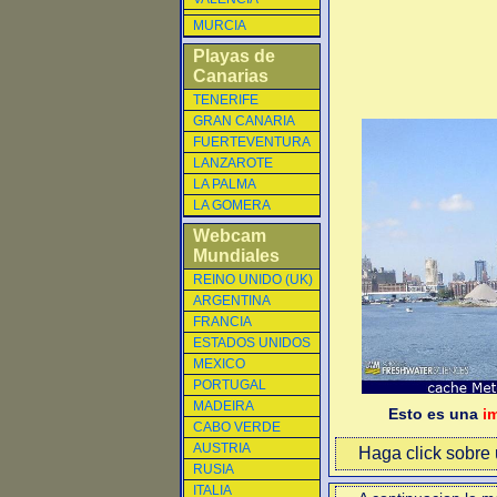
MURCIA
Playas de
Canarias
TENERIFE
GRAN CANARIA
FUERTEVENTURA
LANZAROTE
LA PALMA
LA GOMERA
Webcam
Mundiales
REINO UNIDO (UK)
ARGENTINA
FRANCIA
ESTADOS UNIDOS
MEXICO
PORTUGAL
MADEIRA
Esto es una
i
CABO VERDE
AUSTRIA
Haga click sobre u
RUSIA
ITALIA