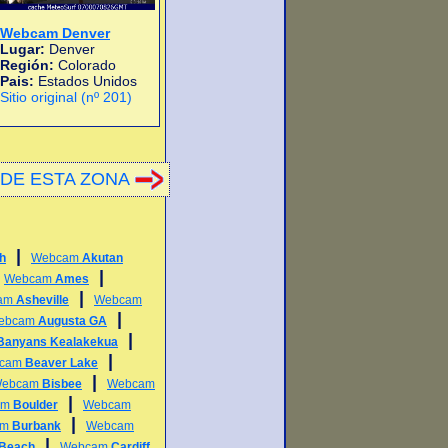
Webcam Denver
Lugar:
Denver
Región:
Colorado
Pais:
Estados Unidos
Sitio original (nº 201)
DE ESTA ZONA
|
h
Webcam
Akutan
|
|
Webcam
Ames
|
am
Asheville
Webcam
|
ebcam
Augusta GA
|
Banyans Kealakekua
|
cam
Beaver Lake
|
ebcam
Bisbee
Webcam
|
am
Boulder
Webcam
|
am
Burbank
Webcam
|
 Beach
Webcam
Cardiff