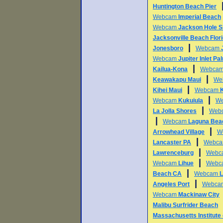
Huntington Beach Pier
Webcam
Imperial Beach
Webcam
Jackson Hole S
Jacksonville Beach Flor
|
Jonesboro
Webcam
Webcam
Jupiter Inlet P
|
Kailua-Kona
Webca
|
Keawakapu Maui
We
|
Kihei Maui
Webcam
|
Webcam
Kukuiula
W
|
La Jolla Shores
Web
|
Webcam
Laguna Bea
|
Arrowhead Village
W
|
Lancaster PA
Webc
|
Lawrenceburg
Webc
|
Webcam
Lihue
Webc
|
Beach CA
Webcam
L
|
Angeles Port
Webc
Webcam
Mackinaw City
Malibu Surfrider Beach
Massachusetts Institute