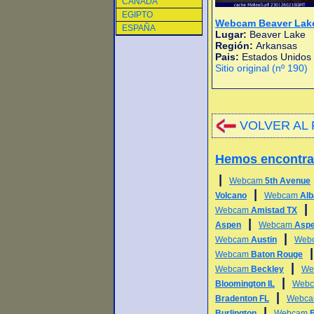
CANADA
EGIPTO
Webcam Beaver Lak
ESPAÑA
Lugar:
Beaver Lake
Región:
Arkansas
Pais:
Estados Unidos
Sitio original (nº 190)
VOLVER AL 
Hemos encontr
|
Webcam
5th Avenue
|
Volcano
Webcam
Alb
Webcam
Amistad TX
|
Aspen
Webcam
Aspe
|
Webcam
Austin
Web
Webcam
Baton Rouge
|
Webcam
Beckley
We
|
Bloomington IL
Web
|
Bradenton FL
Webc
|
Burlington
Webcam
B