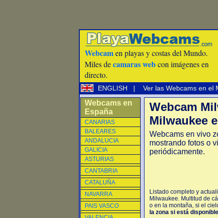
Webcam
en playas y costas del Mundo.
camaras web
Miles de
con imágenes en
directo.
ENGLISH
|
Ver las Webcams en el
Webcams en
Webcam Mil
España
Milwaukee e
CANARIAS
BALEARES
Webcams en vivo z
ANDALUCIA
mostrando fotos o v
GALICIA
periódicamente.
ASTURIAS
CANTABRIA
CATALUÑA
Listado completo y actua
NAVARRA
Milwaukee. Multitud de c
o en la montaña, si el cie
PAIS VASCO
la zona si está disponibl
VALENCIA