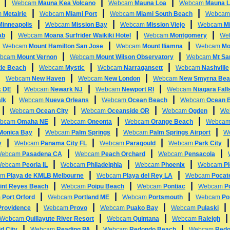
|
|
|
Webcam
Mauna Kea Volcano
Webcam
Mauna Loa
Webcam
Mauna L
|
|
|
m
Metairie
Webcam
Miami Port
Webcam
Miami South Beach
Webca
|
|
|
Minneapolis
Webcam
Mission Bay
Webcam
Mission Viejo
Webcam
Mi
|
|
|
ab
Webcam
Moana Surfrider Waikiki Hotel
Webcam
Montgomery
We
|
|
|
Webcam
Mount Hamilton San Jose
Webcam
Mount Iliamna
Webcam
Mo
|
|
bcam
Mount Vernon
Webcam
Mount Wilson Observatory
Webcam
Mt Sa
|
|
|
tle Beach
Webcam
Mystic
Webcam
Narragansett
Webcam
Nashville
|
|
|
Webcam
New Haven
Webcam
New London
Webcam
New Smyrna Bea
|
|
|
k DE
Webcam
Newark NJ
Webcam
Newport RI
Webcam
Niagara Fall
|
|
|
lk
Webcam
Nueva Orleans
Webcam
Ocean Beach
Webcam
Ocean 
|
|
|
|
Webcam
Ocean City
Webcam
Oceanside OR
Webcam
Ogden
We
|
|
|
bcam
Omaha NE
Webcam
Oneonta
Webcam
Orange Beach
Webca
|
|
|
 Monica Bay
Webcam
Palm Springs
Webcam
Palm Springs Airport
W
|
|
|
y
Webcam
Panama City FL
Webcam
Paragould
Webcam
Park City
|
|
|
Webcam
Pasadena CA
Webcam
Peach Orchard
Webcam
Pensacola
|
|
|
Webcam
Peoria IL
Webcam
Philadelphia
Webcam
Phoenix
Webcam
P
|
|
am
Playa de KMLB Melbourne
Webcam
Playa del Rey LA
Webcam
Pocate
|
|
|
int Reyes Beach
Webcam
Poipu Beach
Webcam
Pontiac
Webcam
P
|
|
|
m
Port Orford
Webcam
Portland ME
Webcam
Portsmouth
Webcam
Po
|
|
|
Providence
Webcam
Provo
Webcam
Puako Bay
Webcam
Pulaski
|
|
Webcam
Quillayute River Resort
Webcam
Quintana
Webcam
Raleigh
|
|
|
d City
Webcam
Reading PA
Webcam
Redondo Beach
Webcam
Redo