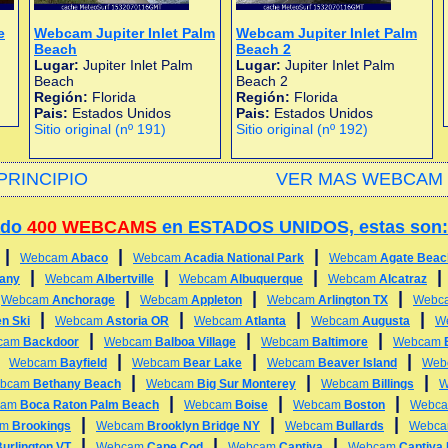
e
Webcam Jupiter Inlet Palm
Webcam Jupiter Inlet Palm
Beach
Beach 2
Lugar:
Jupiter Inlet Palm
Lugar:
Jupiter Inlet Palm
Beach
Beach 2
Región:
Florida
Región:
Florida
Pais:
Estados Unidos
Pais:
Estados Unidos
Sitio original (nº 191)
Sitio original (nº 192)
PRINCIPIO
VER MAS WEBCAM 
ado
400 WEBCAMS
en ESTADOS UNIDOS, estas son:
|
|
|
Webcam
Abaco
Webcam
Acadia National Park
Webcam
Agate Beac
|
|
|
any
Webcam
Albertville
Webcam
Albuquerque
Webcam
Alcatraz
|
|
|
|
Webcam
Anchorage
Webcam
Appleton
Webcam
Arlington TX
Webc
|
|
|
|
n Ski
Webcam
Astoria OR
Webcam
Atlanta
Webcam
Augusta
W
|
|
|
cam
Backdoor
Webcam
Balboa Village
Webcam
Baltimore
Webcam
|
|
|
|
Webcam
Bayfield
Webcam
Bear Lake
Webcam
Beaver Island
Web
|
|
|
bcam
Bethany Beach
Webcam
Big Sur Monterey
Webcam
Billings
W
|
|
|
cam
Boca Raton Palm Beach
Webcam
Boise
Webcam
Boston
Webc
|
|
|
am
Brookings
Webcam
Brooklyn Bridge NY
Webcam
Bullards
Webc
|
|
|
urlington VT
Webcam
Cape Cod
Webcam
Captiva
Webcam
Captiva