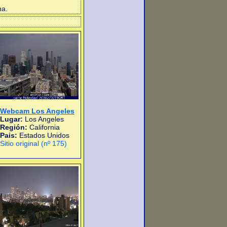
na.
Webcam Los Angeles
Lugar:
Los Angeles
Región:
California
Pais:
Estados Unidos
Sitio original (nº 175)