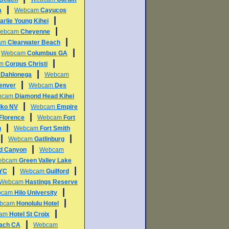
|
a
Webcam
Cayucos
|
arlie Young Kihei
|
ebcam
Cheyenne
|
am
Clearwater Beach
|
|
Webcam
Columbus GA
|
am
Corpus Christi
|
m
Dahlonega
Webcam
|
enver
Webcam
Des
bcam
Diamond Head Kihei
|
lko NV
Webcam
Empire
|
Florence
Webcam
Fort
|
h
Webcam
Fort Smith
|
|
Webcam
Gatlinburg
|
d Canyon
Webcam
ebcam
Green Valley Lake
|
|
NYC
Webcam
Guilford
Webcam
Hastings Reserve
|
bcam
Hilo University
|
bcam
Honolulu Hotel
|
cam
Hotel St Croix
|
each CA
Webcam