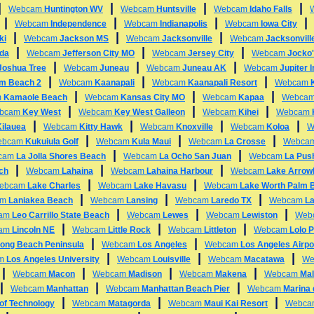
|
|
|
|
Webcam
Huntington WV
Webcam
Huntsville
Webcam
Idaho Falls
|
|
|
Webcam
Independence
Webcam
Indianapolis
Webcam
Iowa City
|
|
|
ki
Webcam
Jackson MS
Webcam
Jacksonville
Webcam
Jacksonvill
|
|
|
ida
Webcam
Jefferson City MO
Webcam
Jersey City
Webcam
Jocko'
|
|
|
Joshua Tree
Webcam
Juneau
Webcam
Juneau AK
Webcam
Jupiter 
|
|
|
alm Beach 2
Webcam
Kaanapali
Webcam
Kaanapali Resort
Webcam
|
|
|
m
Kamaole Beach
Webcam
Kansas City MO
Webcam
Kapaa
Webca
|
|
|
bcam
Key West
Webcam
Key West Galleon
Webcam
Kihei
Webcam
|
|
|
|
Kilauea
Webcam
Kitty Hawk
Webcam
Knoxville
Webcam
Koloa
W
|
|
|
ebcam
Kukuiula Golf
Webcam
Kula Maui
Webcam
La Crosse
Webca
|
|
cam
La Jolla Shores Beach
Webcam
La Ocho San Juan
Webcam
La Pus
|
|
|
ch
Webcam
Lahaina
Webcam
Lahaina Harbour
Webcam
Lake Arrow
|
|
ebcam
Lake Charles
Webcam
Lake Havasu
Webcam
Lake Worth Palm 
|
|
|
am
Laniakea Beach
Webcam
Lansing
Webcam
Laredo TX
Webcam
L
|
|
|
am
Leo Carrillo State Beach
Webcam
Lewes
Webcam
Lewiston
Web
|
|
|
am
Lincoln NE
Webcam
Little Rock
Webcam
Littleton
Webcam
Lolo 
|
|
ong Beach Peninsula
Webcam
Los Angeles
Webcam
Los Angeles Airpo
|
|
|
am
Los Angeles University
Webcam
Louisville
Webcam
Macatawa
We
|
|
|
|
Webcam
Macon
Webcam
Madison
Webcam
Makena
Webcam
Mal
|
|
|
Webcam
Manhattan
Webcam
Manhattan Beach Pier
Webcam
Marina 
|
|
|
 of Technology
Webcam
Matagorda
Webcam
Maui Kai Resort
Webc