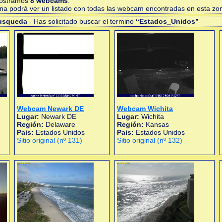
mostramos
8 webcams
.
gina podrá ver un listado con todas las webcam encontradas en esta zo
busqueda
- Has solicitado buscar el termino
“Estados_Unidos”
Webcam Newark DE
Webcam Wichita
Lugar:
Newark DE
Lugar:
Wichita
Región:
Delaware
Región:
Kansas
Pais:
Estados Unidos
Pais:
Estados Unidos
Sitio original (nº 131)
Sitio original (nº 132)