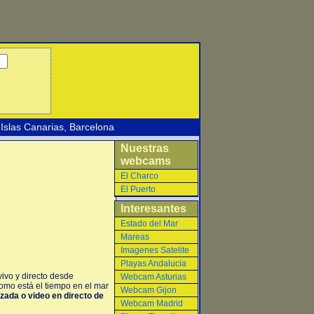
Islas Canarias
,
Barcelona
Nuestras
webcams
El Charco
El Puerto
Interesantes
Estado del Mar
Mareas
Imagenes Satelite
Playas Andalucia
ivo y directo desde
Webcam Asturias
omo está el tiempo en el mar
Webcam Gijon
izada o video en directo de
Webcam Madrid