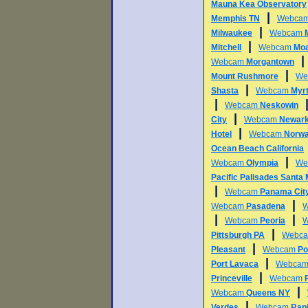
Mauna Kea Observatory
|
Memphis TN
Webca
|
Milwaukee
Webcam
|
Mitchell
Webcam
Mo
Webcam
Morgantown
|
Mount Rushmore
We
|
Shasta
Webcam
Myr
|
Webcam
Neskowin
|
City
Webcam
Newar
|
Hotel
Webcam
Norwa
Ocean Beach California
|
Webcam
Olympia
We
Pacific Palisades Santa
|
Webcam
Panama Cit
|
Webcam
Pasadena
|
|
Webcam
Peoria
|
Pittsburgh PA
Webc
|
Pleasant
Webcam
Po
|
Port Lavaca
Webca
|
Princeville
Webcam
|
Webcam
Queens NY
|
Verdes
Webcam
Rapi