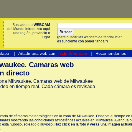
Buscador de
WEBCAM
del Mundo,introduzca aqui
una región, provincia o
lugar
(para buscar las webcam de "andalucia"
es suficiente con poner "andal")
 Mapa
|
Añadir una web cam -
Add Web Cam
|
Recomendamos
-
waukee. Camaras web
n directo
ona Milwaukee. Camaras web de Milwaukee
ideo en tiempo real. Cada cámara es revisada
lizado de cámaras meteorológicas en la zona de Milwaukee. Observa el tiempo en v
ámaras mostrando las condiciones atmosféricas actuales en Milwaukee. Averigua c
lo esta nuboso, soleado o lluvioso.
Haz click en la foto y veras una imagen actual
e
.