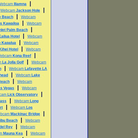
|
Webcam
Iliamna
|
|
Webcam
Jackson Hole
|
e Beach
Webcam
|
s Kawailoa
Webcam
|
Inlet Palm Beach
|
Kailua Hotel
Webcam
|
m
Kapalua
Webcam
|
Kihei Hotel
Webcam
|
ebcam
Kona Reef
|
m
La Jolla Golf
Webcam
|
h
Webcam
Lafayette LA
|
head
Webcam
Lake
|
Beach
Webcam
|
as Vegas
Webcam
|
cam
Lick Observatory
|
Pass
Webcam
Long
|
rt
Webcam
Los
|
bcam
Mackinac Bridge
|
ibu Beach
Webcam
|
del Rey
Webcam
|
am
Mauna Kea
Webcam