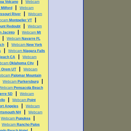
|
oa Volcano
Webcam
|
m
Milford
Webcam
|
ssouri River
Webcam
|
bcam
Montpelier VT
|
unt Redoubt
Webcam
|
n Jacinto
Webcam
Mt
|
Webcam
Navarre FL
|
ch
Webcam
New York
|
s
Webcam
Niagara Falls
|
Beach CA
Webcam
|
bcam
Oklahoma City
|
m
Orem UT
Webcam
ebcam
Palomar Mountain
|
|
Webcam
Parkersburg
Webcam
Pensacola Beach
|
ierre SD
Webcam
|
llo
Webcam
Point
|
ort Angeles
Webcam
|
rtsmouth NH
Webcam
|
|
Webcam
Pupukea
|
Webcam
Rancho Palos
|
ndo Beach Hotel