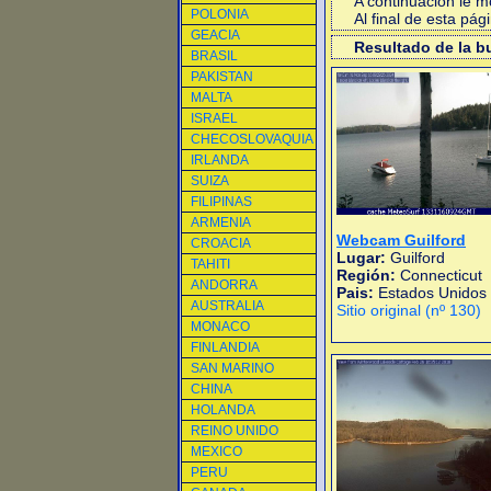
A continuacion le 
POLONIA
Al final de esta pá
GEACIA
Resultado de la 
BRASIL
PAKISTAN
MALTA
ISRAEL
CHECOSLOVAQUIA
IRLANDA
SUIZA
FILIPINAS
ARMENIA
Webcam Guilford
CROACIA
Lugar:
Guilford
TAHITI
Región:
Connecticut
ANDORRA
Pais:
Estados Unidos
AUSTRALIA
Sitio original (nº 130)
MONACO
FINLANDIA
SAN MARINO
CHINA
HOLANDA
REINO UNIDO
MEXICO
PERU