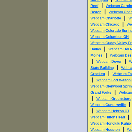
|
Reef
Webcam
Carpin
|
Beach
Webcam
Cha
|
Webcam
Charlotte
W
|
Webcam
Chicago
We
Webcam
Colorado Sprin
Webcam
Columbus OH
Webcam
Cuddy Valley Fr
|
Dallas
Webcam
Del 
|
Moines
Webcam
Des
|
|
Webcam
Dover
W
|
State Building
Webc
|
Crockett
Webcam
Fo
|
Webcam
Fort Walton
Webcam
Glenwood Spri
|
Grand Forks
Webca
|
Webcam
Greensboro
Webcam
Guntersville
|
Webcam
Hebron CT
Webcam
Hilton Head
Webcam
Honolulu Kuhio
|
Webcam
Houston
We