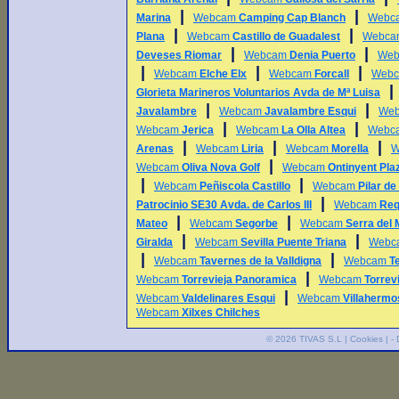
|
|
Marina
Webcam
Camping Cap Blanch
Webc
|
|
Plana
Webcam
Castillo de Guadalest
Webc
|
|
Deveses Riomar
Webcam
Denia Puerto
We
|
|
|
Webcam
Elche Elx
Webcam
Forcall
Web
Glorieta Marineros Voluntarios Avda de Mª Luisa
|
|
Javalambre
Webcam
Javalambre Esqui
We
|
|
Webcam
Jerica
Webcam
La Olla Altea
Webc
|
|
|
Arenas
Webcam
Liria
Webcam
Morella
W
|
Webcam
Oliva Nova Golf
Webcam
Ontinyent Pla
|
|
Webcam
Peñiscola Castillo
Webcam
Pilar de
|
Patrocinio SE30 Avda. de Carlos III
Webcam
Req
|
|
Mateo
Webcam
Segorbe
Webcam
Serra del
|
|
Giralda
Webcam
Sevilla Puente Triana
Webc
|
|
Webcam
Tavernes de la Valldigna
Webcam
T
|
Webcam
Torrevieja Panoramica
Webcam
Torrev
|
Webcam
Valdelinares Esqui
Webcam
Villahermo
Webcam
Xilxes Chilches
© 2026
TIVAS S.L
|
Cookies
| -