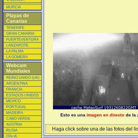
MURCIA
Playas de
Canarias
TENERIFE
GRAN CANARIA
FUERTEVENTURA
LANZAROTE
LA PALMA
LA GOMERA
Webcam
Mundiales
REINO UNIDO (UK)
ARGENTINA
FRANCIA
ESTADOS UNIDOS
MEXICO
PORTUGAL
MADEIRA
Esto es una
imagen en directo
de la 
CABO VERDE
AUSTRIA
Haga click sobre una de las fotos del li
RUSIA
ITALIA