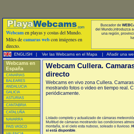
Buscador de
WEBC
del Mundo,introduzca a
Webcam
en playas y costas del Mundo.
una región, provinci
lu
camaras web
Miles de
con imágenes en
directo.
ENGLISH
|
Ver las Webcams en el Mapa
|
Añadir una we
Webcams en
Webcam Cullera. Camaras
España
directo
CANARIAS
BALEARES
Webcams en vivo zona Cullera. Camaras
ANDALUCIA
mostrando fotos o video en tiempo real. 
GALICIA
periódicamente.
ASTURIAS
CANTABRIA
CATALUÑA
Listado completo y actualizado de cámaras meteorológi
NAVARRA
Multitud de cámaras mostrando las condiciones atmosfé
montaña, si el cielo esta nuboso, soleado o lluvioso.
H
PAIS VASCO
si está disponible
.
VALENCIA