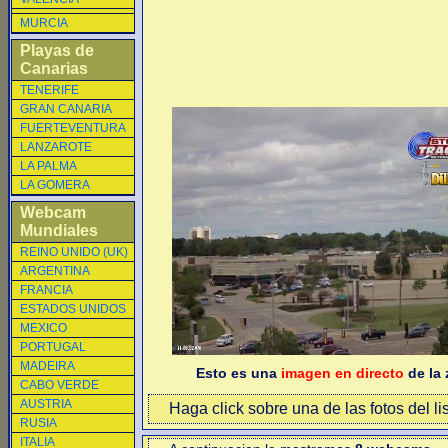
MURCIA
Playas de
Canarias
TENERIFE
GRAN CANARIA
FUERTEVENTURA
LANZAROTE
LA PALMA
LA GOMERA
Webcam
Mundiales
REINO UNIDO (UK)
ARGENTINA
FRANCIA
ESTADOS UNIDOS
MEXICO
PORTUGAL
MADEIRA
Esto es una
imagen en directo
de la 
CABO VERDE
AUSTRIA
Haga click sobre una de las fotos del li
RUSIA
ITALIA