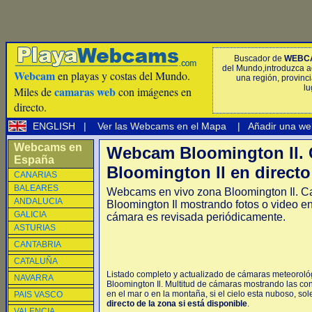
Buscador de
WEBC
del Mundo,introduzca a
Webcam
en playas y costas del Mundo.
una región, provinci
lu
camaras web
Miles de
con imágenes en
directo.
ENGLISH
|
Ver las Webcams en el Mapa
|
Añadir una we
Webcams en
Webcam Bloomington Il.
España
Bloomington Il en directo
CANARIAS
BALEARES
Webcams en vivo zona Bloomington Il. 
ANDALUCIA
Bloomington Il mostrando fotos o video e
GALICIA
cámara es revisada periódicamente.
ASTURIAS
CANTABRIA
CATALUÑA
Listado completo y actualizado de cámaras meteorológ
NAVARRA
Bloomington Il. Multitud de cámaras mostrando las con
en el mar o en la montaña, si el cielo esta nuboso, sol
PAIS VASCO
directo de la zona si está disponible
.
VALENCIA