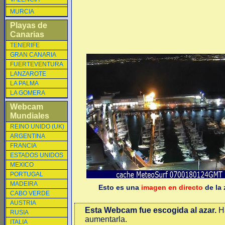
MURCIA
Playas de
Canarias
TENERIFE
GRAN CANARIA
FUERTEVENTURA
LANZAROTE
LA PALMA
LA GOMERA
Webcam
Mundiales
REINO UNIDO (UK)
ARGENTINA
FRANCIA
ESTADOS UNIDOS
MEXICO
PORTUGAL
MADEIRA
Esto es una
imagen en directo
de la 
CABO VERDE
AUSTRIA
Esta Webcam fue escogida al azar.
Ha
RUSIA
aumentarla.
ITALIA