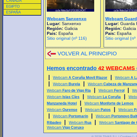
CANADA
EGIPTO
ESPAÑA
Webcam Sanxenxo
Webcam Guard
Lugar:
Sanxenxo
Lugar:
Guarda 
Región:
Galicia
Región:
Galicia
Pais:
España
Pais:
España
Sitio original (nº 116)
Sitio original (nº
VOLVER AL PRINCIPIO
Hemos encontrado
42 WEBCAMS
|
|
Webcam
A Coruña Movil Riazor
Webcam
A L
|
|
Webcam
Burela
Webcam
Cabeza de Manzan
|
|
Webcam
Faro de Vigo Ria
Webcam
Ferrol
W
|
|
Webcam
Islas Cíes
Webcam
La Coruña
Web
|
Manzaneda Hotel
Webcam
Monforte de Lemos
|
|
Webcam
Ourense
Webcam
Patos
Webcam
P
|
|
Webcam
Portomarin
Webcam
Portonovo Bal
|
|
Ribadeo
Webcam
Rua
Webcam
Santiago de
Webcam
Vigo Coruxo
© 2026
TIVAS S.L
|
Cookies
| -