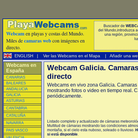
Buscador de
WEBC
del Mundo,introduzca a
Webcam
en playas y costas del Mundo.
una región, provinci
lu
camaras web
Miles de
con imágenes en
directo.
ENGLISH
|
Ver las Webcams en el Mapa
|
Añadir una we
Webcams en
Webcam Galicia. Camaras
España
directo
CANARIAS
BALEARES
Webcams en vivo zona Galicia. Camaras 
ANDALUCIA
mostrando fotos o video en tiempo real. 
GALICIA
periódicamente.
ASTURIAS
CANTABRIA
CATALUÑA
Listado completo y actualizado de cámaras meteorológi
NAVARRA
Multitud de cámaras mostrando las condiciones atmosfé
montaña, si el cielo esta nuboso, soleado o lluvioso.
H
PAIS VASCO
si está disponible
.
VALENCIA