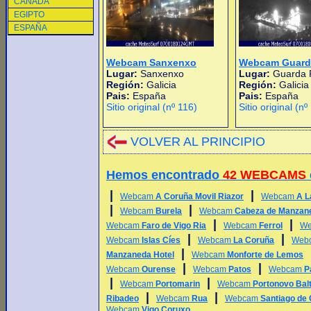
CANADA
EGIPTO
ESPAÑA
Webcam Sanxenxo
Webcam Guard
Lugar:
Sanxenxo
Lugar:
Guarda 
Región:
Galicia
Región:
Galicia
Pais:
España
Pais:
España
Sitio original (nº 116)
Sitio original (nº
VOLVER AL PRINCIPIO
Hemos encontrado
42 WEBCAMS
|
|
Webcam
A Coruña Movil Riazor
Webcam
A L
|
|
Webcam
Burela
Webcam
Cabeza de Manzan
|
|
Webcam
Faro de Vigo Ria
Webcam
Ferrol
W
|
|
Webcam
Islas Cíes
Webcam
La Coruña
Web
|
Manzaneda Hotel
Webcam
Monforte de Lemos
|
|
Webcam
Ourense
Webcam
Patos
Webcam
P
|
|
Webcam
Portomarin
Webcam
Portonovo Bal
|
|
Ribadeo
Webcam
Rua
Webcam
Santiago de
Webcam
Vigo Coruxo