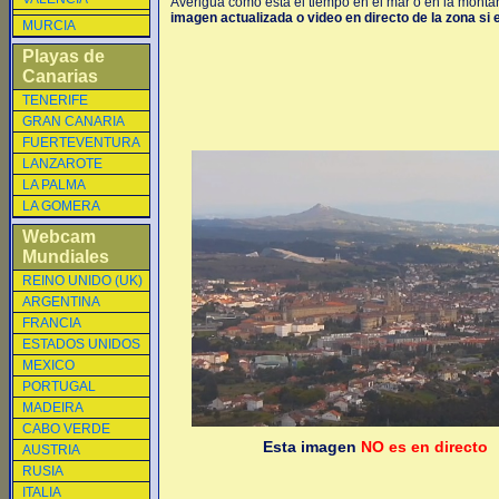
Averigua como está el tiempo en el mar o en la montaña
imagen actualizada o video en directo de la zona si 
MURCIA
Playas de
Canarias
TENERIFE
GRAN CANARIA
FUERTEVENTURA
LANZAROTE
LA PALMA
LA GOMERA
Webcam
Mundiales
REINO UNIDO (UK)
ARGENTINA
FRANCIA
ESTADOS UNIDOS
MEXICO
PORTUGAL
MADEIRA
CABO VERDE
Esta imagen
NO es en directo
AUSTRIA
RUSIA
ITALIA