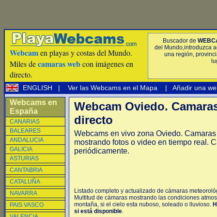
Buscador de
WEBC
del Mundo,introduzca a
Webcam
en playas y costas del Mundo.
una región, provinci
lu
camaras web
Miles de
con imágenes en
directo.
ENGLISH
|
Ver las Webcams en el Mapa
|
Añadir una we
Webcams en
Webcam Oviedo. Camaras
España
directo
CANARIAS
BALEARES
Webcams en vivo zona Oviedo. Camaras
ANDALUCIA
mostrando fotos o video en tiempo real. 
GALICIA
periódicamente.
ASTURIAS
CANTABRIA
CATALUÑA
Listado completo y actualizado de cámaras meteorológ
NAVARRA
Multitud de cámaras mostrando las condiciones atmosf
montaña, si el cielo esta nuboso, soleado o lluvioso.
H
PAIS VASCO
si está disponible
.
VALENCIA