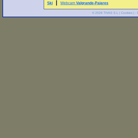
|
Ski
Webcam
Valgrande-Pajares
© 2026
TIVAS S.L
|
Cookies
| -