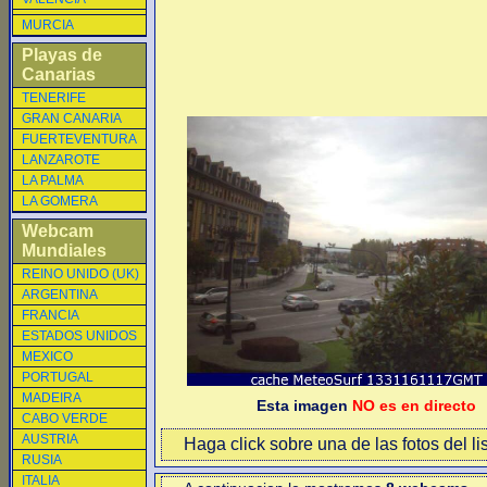
MURCIA
Playas de
Canarias
TENERIFE
GRAN CANARIA
FUERTEVENTURA
LANZAROTE
LA PALMA
LA GOMERA
Webcam
Mundiales
REINO UNIDO (UK)
ARGENTINA
FRANCIA
ESTADOS UNIDOS
MEXICO
PORTUGAL
MADEIRA
Esta imagen
NO es en directo
CABO VERDE
AUSTRIA
Haga click sobre una de las fotos del li
RUSIA
ITALIA