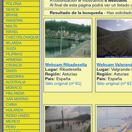
A continuacion le mostramos
8 webcams
.
POLONIA
Al final de esta página podrá ver un listad
GEACIA
Resultado de la busqueda
- Has solicitad
BRASIL
PAKISTAN
MALTA
ISRAEL
CHECOSLOVAQUIA
IRLANDA
SUIZA
FILIPINAS
ARMENIA
Webcam Ribadesella
Webcam Valgrand
CROACIA
Lugar:
Ribadesella
Lugar:
Valgrande-
TAHITI
Región:
Asturias
Región:
Asturias
ANDORRA
Pais:
España
Pais:
España
AUSTRALIA
Sitio original (nº 81)
Sitio original (nº 82
MONACO
FINLANDIA
SAN MARINO
CHINA
HOLANDA
REINO UNIDO
MEXICO
PERU