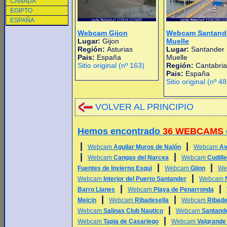
CANADA
EGIPTO
ESPAÑA
Webcam Gijon
Webcam Santande
Lugar:
Gijon
Muelle
Región:
Asturias
Lugar:
Santander 
Pais:
España
Muelle
Sitio original (nº 163)
Región:
Cantabria
Pais:
España
Sitio original (nº 4
VOLVER AL PRINCIPIO
Hemos encontrado
36 WEBCAMS
|
|
Webcam
Aguilar Muros de Nalón
Webcam
Av
|
|
Webcam
Cangas del Narcea
Webcam
Cudill
|
|
Fuentes de Invierno Esqui
Webcam
Gijon
We
|
Webcam
Interior del Puerto Santander
Webcam
|
|
Barro Llanes
Webcam
Playa de Penarronda
|
|
Meicin
Webcam
Ribadesella
Webcam
Ribade
|
Webcam
Salinas Club Nautico
Webcam
Santand
|
Webcam
Tapia de Casariego
Webcam
Valgrande