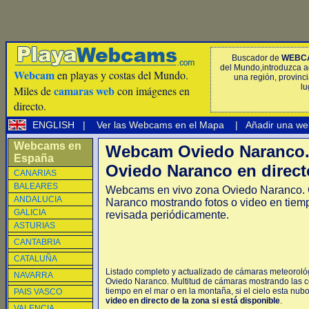
Buscador de
WEBC
del Mundo,introduzca a
Webcam
en playas y costas del Mundo.
una región, provinci
lu
camaras web
Miles de
con imágenes en
directo.
ENGLISH
|
Ver las Webcams en el Mapa
|
Añadir una we
Webcams en
Webcam Oviedo Naranco
España
Oviedo Naranco en direct
CANARIAS
BALEARES
Webcams en vivo zona Oviedo Naranco.
ANDALUCIA
Naranco mostrando fotos o video en tiem
GALICIA
revisada periódicamente.
ASTURIAS
CANTABRIA
CATALUÑA
Listado completo y actualizado de cámaras meteorológ
NAVARRA
Oviedo Naranco. Multitud de cámaras mostrando las c
tiempo en el mar o en la montaña, si el cielo esta nub
PAIS VASCO
video en directo de la zona si está disponible
.
VALENCIA