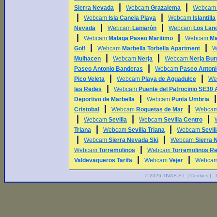
|
|
Sierra Nevada
Webcam
Grazalema
Webca
|
|
Webcam
Isla Canela Playa
Webcam
Islantilla
|
|
Nevada
Webcam
Lanjarón
Webcam
Los Lan
|
|
Webcam
Malaga Paseo Maritimo
Webcam
Ma
|
|
Golf
Webcam
Marbella Torbella Apartment
W
|
|
Mulhacen
Webcam
Nerja
Webcam
Nerja Bur
|
Paseo Antonio Banderas
Webcam
Paseo Anton
|
|
Pico Veleta
Webcam
Playa de Aguadulce
We
|
las Redes
Webcam
Puente del Patrocinio SE30 A
|
Deportivo de Marbella
Webcam
Punta Umbria
|
|
Cristobal
Webcam
Roquetas de Mar
Webca
|
|
|
Webcam
Sevilla
Webcam
Sevilla Centro
|
|
Triana
Webcam
Sevilla Triana
Webcam
Sevill
|
|
Webcam
Sierra Nevada Ski
Webcam
Sierra 
|
Webcam
Torremolinos
Webcam
Torremolinos R
|
|
Valdevaqueros Tarifa
Webcam
Vejer
Webca
© 2026
TIVAS S.L
|
Cookies
| -