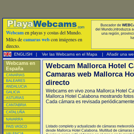
Buscador de
WEBC
del Mundo,introduzca a
Webcam
en playas y costas del Mundo.
una región, provinci
lu
camaras web
Miles de
con imágenes en
directo.
ENGLISH
|
Ver las Webcams en el Mapa
|
Añadir una we
Webcams en
Webcam Mallorca Hotel C
España
Camaras web Mallorca Ho
CANARIAS
directo
BALEARES
ANDALUCIA
Webcams en vivo zona Mallorca Hotel C
GALICIA
Mallorca Hotel Calabona mostrando fotos 
ASTURIAS
Cada cámara es revisada periódicamente
CANTABRIA
CATALUÑA
NAVARRA
Listado completo y actualizado de cámaras meteorológ
PAIS VASCO
desde Mallorca Hotel Calabona. Multitud de cámaras 
VALENCIA