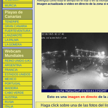
Averigua como está el tiempo en el mar o en la montaña
imagen actualizada o video en directo de la zona si 
MURCIA
Playas de
Canarias
TENERIFE
GRAN CANARIA
FUERTEVENTURA
LANZAROTE
LA PALMA
LA GOMERA
Webcam
Mundiales
REINO UNIDO (UK)
ARGENTINA
FRANCIA
ESTADOS UNIDOS
MEXICO
PORTUGAL
MADEIRA
CABO VERDE
Esto es una
imagen en directo
de la 
AUSTRIA
RUSIA
Haga click sobre una de las fotos del li
ITALIA