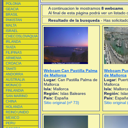
POLONIA
A continuacion le mostramos
8 webcams
.
GEACIA
Al final de esta página podrá ver un listad
BRASIL
PAKISTAN
Resultado de la busqueda
- Has solicitad
MALTA
ISRAEL
CHECOSLOVAQUIA
IRLANDA
SUIZA
FILIPINAS
ARMENIA
CROACIA
TAHITI
Webcam Can Pastilla Palma
Webcam Pue
ANDORRA
de Mallorca
de Mallorca
Lugar:
Can Pastilla Palma de
Lugar:
Puert
AUSTRALIA
Mallorca
Mallorca
MONACO
Isla:
Mallorca
Isla:
Mallorc
FINLANDIA
Región:
Islas Baleares
Región:
Isla
SAN MARINO
Pais:
España
Pais:
Españ
CHINA
Sitio original (nº 73)
Sitio original
HOLANDA
REINO UNIDO
MEXICO
PERU