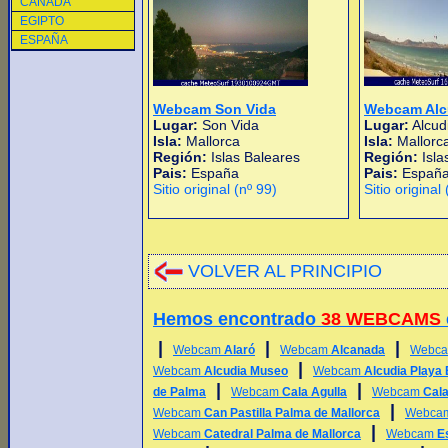
CANADA
EGIPTO
ESPAÑA
Webcam Son Vida
Webcam Alc
Lugar:
Son Vida
Lugar:
Alcud
Isla:
Mallorca
Isla:
Mallorc
Región:
Islas Baleares
Región:
Isla
Pais:
España
Pais:
Españ
Sitio original (nº 99)
Sitio original
VOLVER AL PRINCIPIO
Hemos encontrado
38 WEBCAMS
|
|
|
Webcam
Alaró
Webcam
Alcanada
Webc
|
Webcam
Alcudia Museo
Webcam
Alcudia Playa
|
|
de Palma
Webcam
Cala Agulla
Webcam
Cala
|
Webcam
Can Pastilla Palma de Mallorca
Webca
|
Webcam
Catedral Palma de Mallorca
Webcam
E