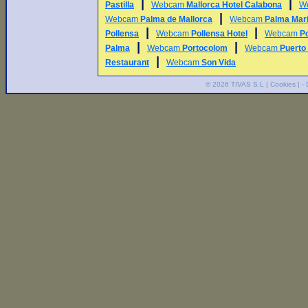
|
|
Pastilla
Webcam
Mallorca Hotel Calabona
W
|
Webcam
Palma de Mallorca
Webcam
Palma Mar
|
|
Pollensa
Webcam
Pollensa Hotel
Webcam
Po
|
|
Palma
Webcam
Portocolom
Webcam
Puerto
|
Restaurant
Webcam
Son Vida
© 2026
TIVAS S.L
|
Cookies
| -