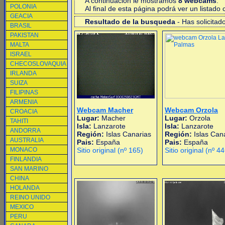
A continuacion le mostramos
8 webcams
.
POLONIA
Al final de esta página podrá ver un listad
GEACIA
Resultado de la busqueda
- Has solicitad
BRASIL
PAKISTAN
MALTA
ISRAEL
CHECOSLOVAQUIA
IRLANDA
SUIZA
FILIPINAS
ARMENIA
Webcam Macher
Webcam Orzola
CROACIA
Lugar:
Macher
Lugar:
Orzola
TAHITI
Isla:
Lanzarote
Isla:
Lanzarote
ANDORRA
Región:
Islas Canarias
Región:
Islas Can
AUSTRALIA
Pais:
España
Pais:
España
MONACO
Sitio original (nº 165)
Sitio original (nº 4
FINLANDIA
SAN MARINO
CHINA
HOLANDA
REINO UNIDO
MEXICO
PERU