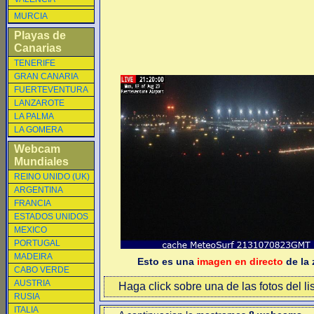
MURCIA
Playas de
Canarias
TENERIFE
GRAN CANARIA
FUERTEVENTURA
LANZAROTE
LA PALMA
LA GOMERA
Webcam
Mundiales
REINO UNIDO (UK)
ARGENTINA
FRANCIA
ESTADOS UNIDOS
MEXICO
PORTUGAL
MADEIRA
Esto es una
imagen en directo
de la 
CABO VERDE
AUSTRIA
Haga click sobre una de las fotos del li
RUSIA
ITALIA