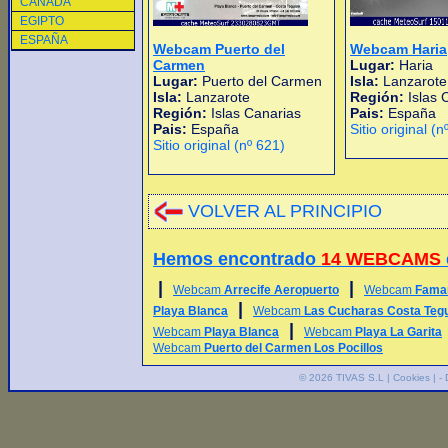
CANADA
EGIPTO
ESPAÑA
Webcam Puerto del
Webcam Haria
Carmen
Lugar:
Haria
Lugar:
Puerto del Carmen
Isla:
Lanzarote
Isla:
Lanzarote
Región:
Islas 
Región:
Islas Canarias
Pais:
España
Pais:
España
Sitio original (n
Sitio original (nº 621)
VOLVER AL PRINCIPIO
Hemos encontrado
14 WEBCAMS
|
|
Webcam
Arrecife Aeropuerto
Webcam
Famar
|
Playa Blanca
Webcam
Las Cucharas Costa Teg
|
Webcam
Playa Blanca
Webcam
Playa La Garita
Webcam
Puerto del Carmen Los Pocillos
© 2026
TIVAS S.L
|
Cookies
| -