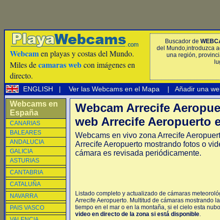
Buscador de
WEBC
del Mundo,introduzca a
Webcam
en playas y costas del Mundo.
una región, provinci
lu
camaras web
Miles de
con imágenes en
directo.
ENGLISH
|
Ver las Webcams en el Mapa
|
Añadir una we
Webcams en
Webcam Arrecife Aeropue
España
web Arrecife Aeropuerto e
CANARIAS
BALEARES
Webcams en vivo zona Arrecife Aeropuer
ANDALUCIA
Arrecife Aeropuerto mostrando fotos o vi
GALICIA
cámara es revisada periódicamente.
ASTURIAS
CANTABRIA
CATALUÑA
Listado completo y actualizado de cámaras meteorológi
NAVARRA
Arrecife Aeropuerto. Multitud de cámaras mostrando la
tiempo en el mar o en la montaña, si el cielo esta nub
PAIS VASCO
video en directo de la zona si está disponible
.
VALENCIA