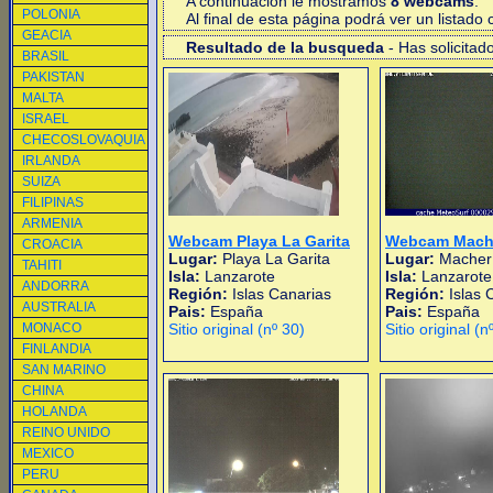
A continuacion le mostramos
8 webcams
.
POLONIA
Al final de esta página podrá ver un listad
GEACIA
Resultado de la busqueda
- Has solicitad
BRASIL
PAKISTAN
MALTA
ISRAEL
CHECOSLOVAQUIA
IRLANDA
SUIZA
FILIPINAS
ARMENIA
Webcam Playa La Garita
Webcam Mach
CROACIA
Lugar:
Playa La Garita
Lugar:
Macher
TAHITI
Isla:
Lanzarote
Isla:
Lanzarote
ANDORRA
Región:
Islas Canarias
Región:
Islas 
AUSTRALIA
Pais:
España
Pais:
España
MONACO
Sitio original (nº 30)
Sitio original (n
FINLANDIA
SAN MARINO
CHINA
HOLANDA
REINO UNIDO
MEXICO
PERU