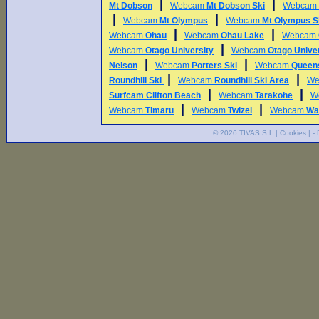
|
|
Mt Dobson
Webcam
Mt Dobson Ski
Webcam
|
|
Webcam
Mt Olympus
Webcam
Mt Olympus S
|
|
Webcam
Ohau
Webcam
Ohau Lake
Webcam
|
Webcam
Otago University
Webcam
Otago Univer
|
|
Nelson
Webcam
Porters Ski
Webcam
Queen
|
|
Roundhill Ski
Webcam
Roundhill Ski Area
We
|
|
Surfcam Clifton Beach
Webcam
Tarakohe
W
|
|
Webcam
Timaru
Webcam
Twizel
Webcam
Wa
© 2026
TIVAS S.L
|
Cookies
| -