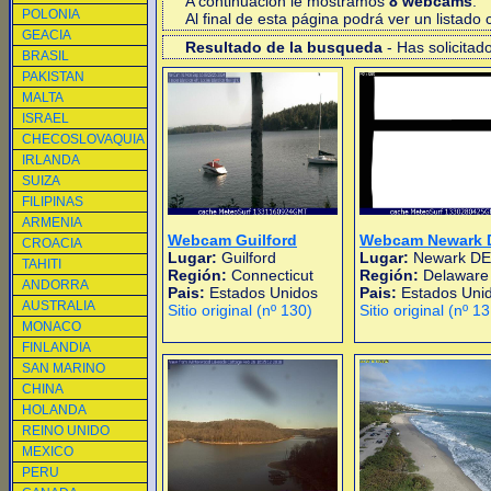
A continuacion le mostramos
8 webcams
.
POLONIA
Al final de esta página podrá ver un listad
GEACIA
Resultado de la busqueda
- Has solicitad
BRASIL
PAKISTAN
MALTA
ISRAEL
CHECOSLOVAQUIA
IRLANDA
SUIZA
FILIPINAS
ARMENIA
Webcam Guilford
Webcam Newark 
CROACIA
Lugar:
Guilford
Lugar:
Newark DE
TAHITI
Región:
Connecticut
Región:
Delaware
ANDORRA
Pais:
Estados Unidos
Pais:
Estados Uni
AUSTRALIA
Sitio original (nº 130)
Sitio original (nº 1
MONACO
FINLANDIA
SAN MARINO
CHINA
HOLANDA
REINO UNIDO
MEXICO
PERU