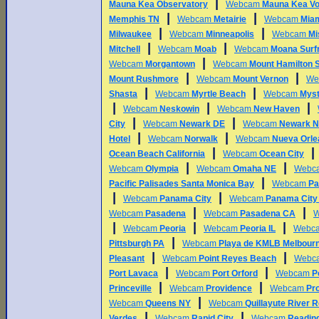
|
Mauna Kea Observatory
Webcam
Mauna Kea Vo
|
|
Memphis TN
Webcam
Metairie
Webcam
Miam
|
|
Milwaukee
Webcam
Minneapolis
Webcam
Mi
|
|
Mitchell
Webcam
Moab
Webcam
Moana Surfr
|
Webcam
Morgantown
Webcam
Mount Hamilton 
|
|
Mount Rushmore
Webcam
Mount Vernon
We
|
|
Shasta
Webcam
Myrtle Beach
Webcam
Myst
|
|
|
Webcam
Neskowin
Webcam
New Haven
|
|
City
Webcam
Newark DE
Webcam
Newark N
|
|
Hotel
Webcam
Norwalk
Webcam
Nueva Orle
|
Ocean Beach California
Webcam
Ocean City
|
|
Webcam
Olympia
Webcam
Omaha NE
Webc
|
Pacific Palisades Santa Monica Bay
Webcam
Pa
|
|
Webcam
Panama City
Webcam
Panama City
|
|
Webcam
Pasadena
Webcam
Pasadena CA
|
|
|
Webcam
Peoria
Webcam
Peoria IL
Webc
|
Pittsburgh PA
Webcam
Playa de KMLB Melbour
|
|
Pleasant
Webcam
Point Reyes Beach
Webc
|
|
Port Lavaca
Webcam
Port Orford
Webcam
P
|
|
Princeville
Webcam
Providence
Webcam
Pr
|
Webcam
Queens NY
Webcam
Quillayute River 
|
|
Verdes
Webcam
Rapid City
Webcam
Readin