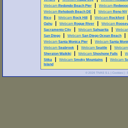
|
Webcam
Redondo Beach Pier
Webcam
Redwood 
|
Webcam
Rehoboth Beach DE
Webcam
Reno NV
|
|
Rico
Webcam
Rock Hill
Webcam
Rockford
|
|
Oahu
Webcam
Rogue River
Webcam
Rooseve
|
|
Sacramento City
Webcam
Sahuarita
Webca
|
San Diego
Webcam
San Diego Ocean Beach
|
Webcam
Santa Monica Pier
Webcam
Santa Mon
|
|
Webcam
Seabrook
Webcam
Seattle
Webca
|
|
Sheraton Waikiki
Webcam
Shoshone Falls
W
|
|
Sitka
Webcam
Smoky Mountains
Webcam
S
Island
© 2026
TIVAS S.L
|
Cookies
| -