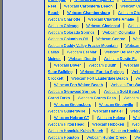
|
|
Reef
Webcam
Carpinteria Beach
Webcam
Ca
|
|
Beach
Webcam
Chambersburg
Webcam
Cha
|
Webcam
Charlotte
Webcam
Charlotte Amalie
|
|
Webcam
Chicago
Webcam
Cincinnati
Webc
|
Webcam
Colorado Springs
Webcam
Columbia
|
|
Webcam
Columbus OH
Webcam
Conroe
We
|
Webcam
Cuddy Valley Frazier Mountain
Webca
|
|
Dallas
Webcam
Del Mar
Webcam
Del Mar 28
|
|
Moines
Webcam
Destin
Webcam
Destin FL
|
|
|
Webcam
Dover
Webcam
Duluth
Webcam
|
|
State Building
Webcam
Eureka Springs
Web
|
|
Crockett
Webcam
Fort Lauderdale Beach
W
|
|
Webcam
Fort Walton Beach
Webcam
Fort W
|
Webcam
Glenwood Springs
Webcam
Gold Beac
|
|
Grand Forks
Webcam
Grants Pass
Webcam
|
|
Webcam
Greensboro
Webcam
Greenville
|
|
Webcam
Guntersville
Webcam
Hanalei
Web
|
|
|
Webcam
Hebron CT
Webcam
Helena
We
|
|
Webcam
Hilton Head
Webcam
Hoboken
Web
|
Webcam
Honolulu Kuhio Beach
Webcam
Hookip
|
|
Webcam
Houston
Webcam
Hunter Creek
We