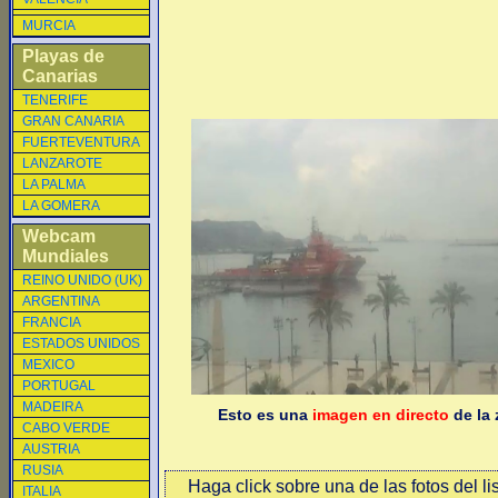
MURCIA
Playas de
Canarias
TENERIFE
GRAN CANARIA
FUERTEVENTURA
LANZAROTE
LA PALMA
LA GOMERA
Webcam
Mundiales
REINO UNIDO (UK)
ARGENTINA
FRANCIA
ESTADOS UNIDOS
MEXICO
PORTUGAL
MADEIRA
Esto es una
imagen en directo
de la 
CABO VERDE
AUSTRIA
RUSIA
Haga click sobre una de las fotos del li
ITALIA