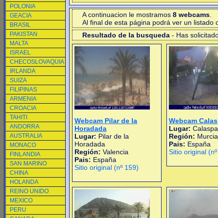
POLONIA
A continuacion le mostramos
8 webcams
.
GEACIA
Al final de esta página podrá ver un listad
BRASIL
PAKISTAN
Resultado de la busqueda
- Has solicitad
MALTA
ISRAEL
CHECOSLOVAQUIA
IRLANDA
SUIZA
FILIPINAS
ARMENIA
CROACIA
TAHITI
Webcam Pilar de la
Webcam Calas
ANDORRA
Horadada
Lugar:
Calaspa
AUSTRALIA
Lugar:
Pilar de la
Región:
Murcia
Horadada
Pais:
España
MONACO
Región:
Valencia
Sitio original (n
FINLANDIA
Pais:
España
SAN MARINO
Sitio original (nº 159)
CHINA
HOLANDA
REINO UNIDO
MEXICO
PERU