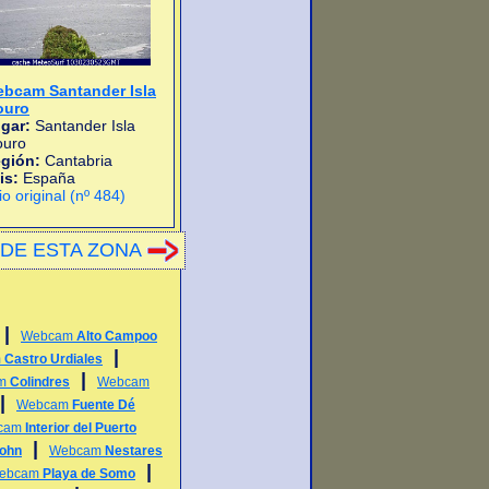
bcam Santander Isla
ouro
gar:
Santander Isla
uro
gión:
Cantabria
is:
España
tio original (nº 484)
DE ESTA ZONA
|
Webcam
Alto Campoo
|
m
Castro Urdiales
|
am
Colindres
Webcam
|
Webcam
Fuente Dé
cam
Interior del Puerto
|
John
Webcam
Nestares
|
ebcam
Playa de Somo