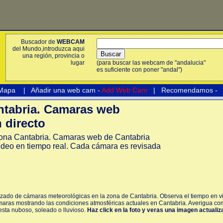
Buscador de
WEBCAM
del Mundo,introduzca aqui
una región, provincia o
lugar
(para buscar las webcam de "andalucia"
es suficiente con poner "andal")
 Mapa
|
Añadir una web cam -
Add Web Cam
|
Recomendamos
-
tabria. Camaras web
 directo
ona Cantabria. Camaras web de Cantabria
ideo en tiempo real. Cada cámara es revisada
izado de cámaras meteorológicas en la zona de Cantabria. Observa el tiempo en vi
maras mostrando las condiciones atmosféricas actuales en Cantabria. Averigua com
 esta nuboso, soleado o lluvioso.
Haz click en la foto y veras una imagen actualiz