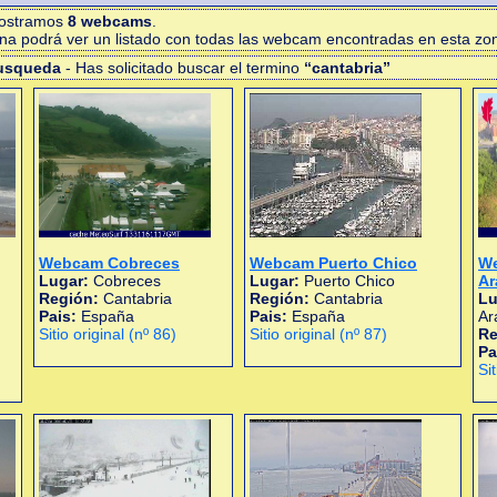
mostramos
8 webcams
.
gina podrá ver un listado con todas las webcam encontradas en esta zo
busqueda
- Has solicitado buscar el termino
“cantabria”
Webcam Cobreces
Webcam Puerto Chico
We
Lugar:
Cobreces
Lugar:
Puerto Chico
Ar
Región:
Cantabria
Región:
Cantabria
Lu
Pais:
España
Pais:
España
Ar
Sitio original (nº 86)
Sitio original (nº 87)
Re
Pa
Si