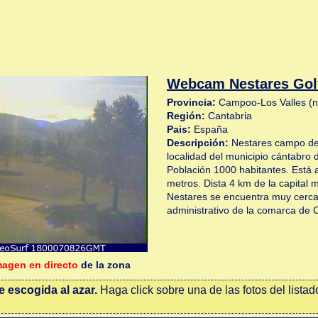
Webcam Nestares Gol
Provincia:
Campoo-Los Valles (n
Región:
Cantabria
Pais:
España
Descripción:
Nestares campo de 
localidad del municipio cántabr
Población 1000 habitantes. Está a
metros. Dista 4 km de la capital 
Nestares se encuentra muy cerca
administrativo de la comarca de
magen en directo
de la zona
 escogida al azar.
Haga click sobre una de las fotos del listado