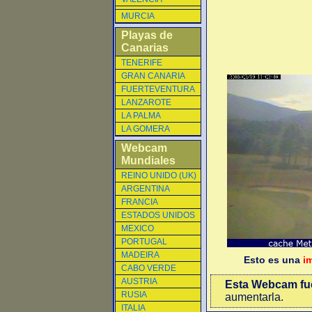
MURCIA
Playas de
Canarias
TENERIFE
GRAN CANARIA
FUERTEVENTURA
LANZAROTE
LA PALMA
LA GOMERA
Webcam
Mundiales
REINO UNIDO (UK)
ARGENTINA
FRANCIA
ESTADOS UNIDOS
MEXICO
PORTUGAL
MADEIRA
Esto es una
i
CABO VERDE
AUSTRIA
Esta Webcam fue
RUSIA
aumentarla.
ITALIA