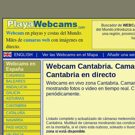
Buscador de
WEBC
del Mundo,introduzca a
Webcam
en playas y costas del Mundo.
una región, provinci
lu
camaras web
Miles de
con imágenes en
directo.
ENGLISH
|
Ver las Webcams en el Mapa
|
Añadir una we
Webcams en
Webcam Cantabria. Cama
España
Cantabria en directo
CANARIAS
BALEARES
Webcams en vivo zona Cantabria. Camar
ANDALUCIA
mostrando fotos o video en tiempo real. 
GALICIA
periódicamente.
ASTURIAS
CANTABRIA
CATALUÑA
Listado completo y actualizado de cámaras meteorológ
NAVARRA
Cantabria. Multitud de cámaras mostrando las condici
en la montaña, si el cielo esta nuboso, soleado o lluvi
PAIS VASCO
zona si está disponible
.
VALENCIA