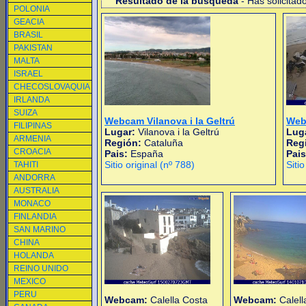
Resultado de la busqueda
- Has solicitad
POLONIA
GEACIA
BRASIL
PAKISTAN
MALTA
ISRAEL
CHECOSLOVAQUIA
IRLANDA
SUIZA
Webcam Vilanova i la Geltrú
Web
FILIPINAS
Lugar:
Vilanova i la Geltrú
Lug
ARMENIA
Región:
Cataluña
Reg
CROACIA
Pais:
España
Pais
Sitio original (nº 788)
Siti
TAHITI
ANDORRA
AUSTRALIA
MONACO
FINLANDIA
SAN MARINO
CHINA
HOLANDA
REINO UNIDO
MEXICO
PERU
Webcam:
Calella Costa
Webcam:
Calell