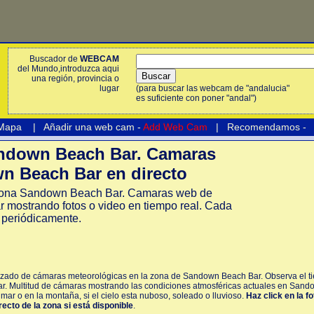
Buscador de
WEBCAM
del Mundo,introduzca aqui
una región, provincia o
lugar
(para buscar las webcam de "andalucia"
es suficiente con poner "andal")
 Mapa
|
Añadir una web cam -
Add Web Cam
|
Recomendamos
-
down Beach Bar. Camaras
 Beach Bar en directo
ona Sandown Beach Bar. Camaras web de
mostrando fotos o video en tiempo real. Cada
 periódicamente.
lizado de cámaras meteorológicas en la zona de Sandown Beach Bar. Observa el ti
 Multitud de cámaras mostrando las condiciones atmosféricas actuales en Sand
mar o en la montaña, si el cielo esta nuboso, soleado o lluvioso.
Haz click en la f
recto de la zona si está disponible
.