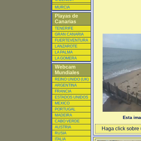
MURCIA
Playas de
Canarias
TENERIFE
GRAN CANARIA
FUERTEVENTURA
LANZAROTE
LA PALMA
LA GOMERA
Webcam
Mundiales
REINO UNIDO (UK)
ARGENTINA
FRANCIA
ESTADOS UNIDOS
MEXICO
PORTUGAL
MADEIRA
Esta im
CABO VERDE
AUSTRIA
Haga click sobre u
RUSIA
ITALIA