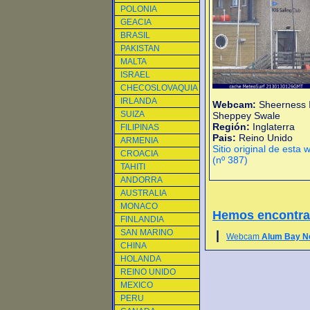
POLONIA
GEACIA
BRASIL
PAKISTAN
MALTA
ISRAEL
CHECOSLOVAQUIA
IRLANDA
Webcam:
Sheerness I
SUIZA
Sheppey Swale
Región:
Inglaterra
FILIPINAS
Pais:
Reino Unido
ARMENIA
Sitio original de esta
CROACIA
(nº 387)
TAHITI
ANDORRA
AUSTRALIA
MONACO
Hemos encontr
FINLANDIA
SAN MARINO
|
Webcam
Alum Bay N
CHINA
HOLANDA
REINO UNIDO
MEXICO
PERU