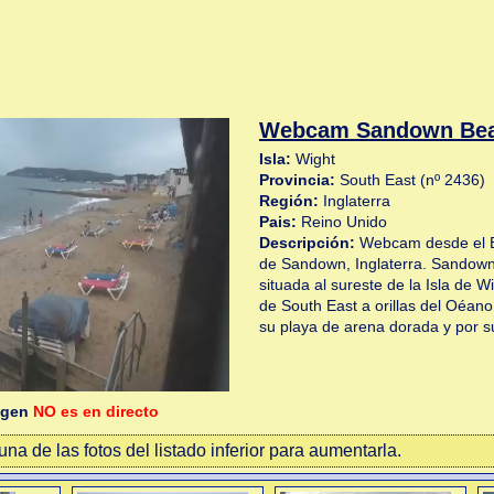
Webcam Sandown Bea
Isla:
Wight
Provincia:
South East (nº 2436)
Región:
Inglaterra
Pais:
Reino Unido
Descripción:
Webcam desde el Ba
de Sandown, Inglaterra. Sandown
situada al sureste de la Isla de Wi
de South East a orillas del Oéano
su playa de arena dorada y por su 
agen
NO es en directo
na de las fotos del listado inferior para aumentarla.