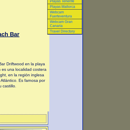
Playas Tenerife
Playas Mallorca
Webcam
Fuerteventura
Webcam Gran
Canaria
Travel Directory
ch Bar
r Driftwood en la playa
 es una localidad costera
ght, en la región inglesa
 Atlántico. Es famosa por
castillo.