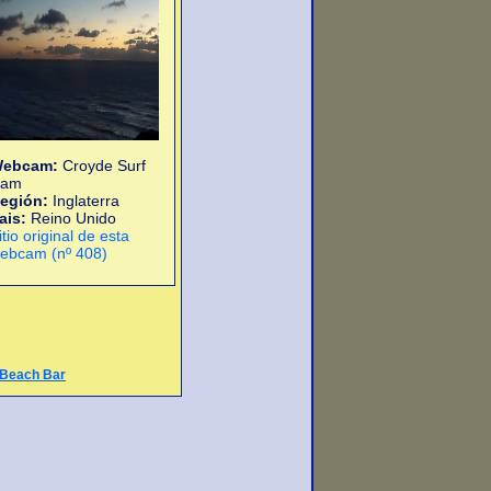
ebcam:
Croyde Surf
am
egión:
Inglaterra
ais:
Reino Unido
itio original de esta
ebcam (nº 408)
Beach Bar