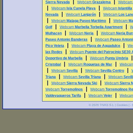
|
|
Sierra Nevada
Webcam
Grazalema
Webca
|
|
Webcam
Isla Canela Playa
Webcam
Islantilla
|
|
Nevada
Webcam
Lanjarón
Webcam
Los Lan
|
|
Webcam
Malaga Paseo Maritimo
Webcam
Ma
|
|
Golf
Webcam
Marbella Torbella Apartment
W
|
|
Mulhacen
Webcam
Nerja
Webcam
Nerja Bur
|
Paseo Antonio Banderas
Webcam
Paseo Anton
|
|
Pico Veleta
Webcam
Playa de Aguadulce
We
|
las Redes
Webcam
Puente del Patrocinio SE30 A
|
Deportivo de Marbella
Webcam
Punta Umbria
|
|
Cristobal
Webcam
Roquetas de Mar
Webca
|
|
|
Webcam
Sevilla
Webcam
Sevilla Centro
|
|
Triana
Webcam
Sevilla Triana
Webcam
Sevill
|
|
Webcam
Sierra Nevada Ski
Webcam
Sierra 
|
Webcam
Torremolinos
Webcam
Torremolinos R
|
|
Valdevaqueros Tarifa
Webcam
Vejer
Webca
© 2026
TIVAS S.L
|
Cookies
| -