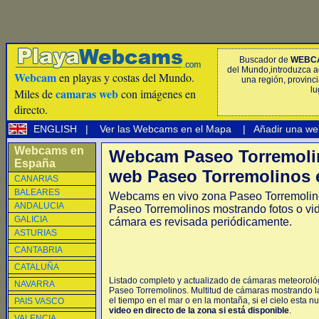
Buscador de
WEBC
del Mundo,introduzca a
Webcam
en playas y costas del Mundo.
una región, provinci
lu
camaras web
Miles de
con imágenes en
directo.
ENGLISH
|
Ver las Webcams en el Mapa
|
Añadir una we
Webcams en
Webcam Paseo Torremoli
España
web Paseo Torremolinos e
CANARIAS
BALEARES
Webcams en vivo zona Paseo Torremoli
ANDALUCIA
Paseo Torremolinos mostrando fotos o vi
GALICIA
cámara es revisada periódicamente.
ASTURIAS
CANTABRIA
CATALUÑA
Listado completo y actualizado de cámaras meteorológ
NAVARRA
Paseo Torremolinos. Multitud de cámaras mostrando l
el tiempo en el mar o en la montaña, si el cielo esta n
PAIS VASCO
video en directo de la zona si está disponible
.
VALENCIA