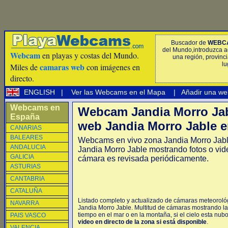
Buscador de
WEBC
del Mundo,introduzca a
Webcam
en playas y costas del Mundo.
una región, provinci
lu
camaras web
Miles de
con imágenes en
directo.
ENGLISH
|
Ver las Webcams en el Mapa
|
Añadir una we
Webcams en
Webcam Jandia Morro Ja
España
web Jandia Morro Jable e
CANARIAS
BALEARES
Webcams en vivo zona Jandia Morro Jab
ANDALUCIA
Jandia Morro Jable mostrando fotos o vid
GALICIA
cámara es revisada periódicamente.
ASTURIAS
CANTABRIA
CATALUÑA
Listado completo y actualizado de cámaras meteorológ
NAVARRA
Jandia Morro Jable. Multitud de cámaras mostrando la
tiempo en el mar o en la montaña, si el cielo esta nub
PAIS VASCO
video en directo de la zona si está disponible
.
VALENCIA