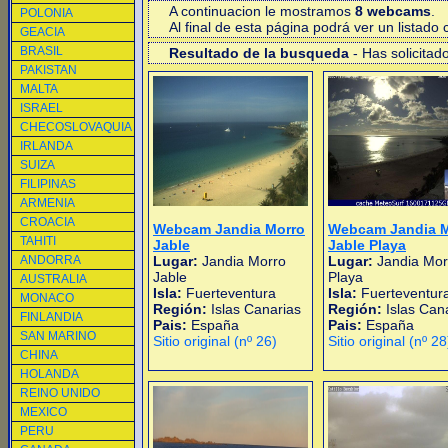
A continuacion le mostramos
8 webcams
.
POLONIA
Al final de esta página podrá ver un listad
GEACIA
BRASIL
Resultado de la busqueda
- Has solicitad
PAKISTAN
MALTA
ISRAEL
CHECOSLOVAQUIA
IRLANDA
SUIZA
FILIPINAS
ARMENIA
CROACIA
Webcam Jandia Morro
Webcam Jandia M
TAHITI
Jable
Jable Playa
ANDORRA
Lugar:
Jandia Morro
Lugar:
Jandia Mor
Jable
Playa
AUSTRALIA
Isla:
Fuerteventura
Isla:
Fuerteventur
MONACO
Región:
Islas Canarias
Región:
Islas Can
FINLANDIA
Pais:
España
Pais:
España
SAN MARINO
Sitio original (nº 26)
Sitio original (nº 28
CHINA
HOLANDA
REINO UNIDO
MEXICO
PERU