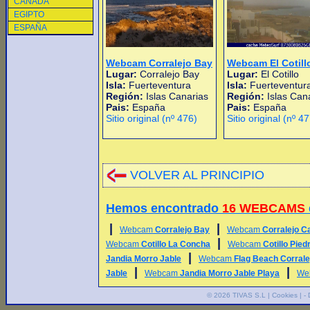
CANADA
EGIPTO
ESPAÑA
Webcam Corralejo Bay
Webcam El Cotill
Lugar:
Corralejo Bay
Lugar:
El Cotillo
Isla:
Fuerteventura
Isla:
Fuerteventur
Región:
Islas Canarias
Región:
Islas Can
Pais:
España
Pais:
España
Sitio original (nº 476)
Sitio original (nº 4
VOLVER AL PRINCIPIO
Hemos encontrado
16 WEBCAMS
|
|
Webcam
Corralejo Bay
Webcam
Corralejo 
|
Webcam
Cotillo La Concha
Webcam
Cotillo Pied
|
Jandia Morro Jable
Webcam
Flag Beach Corrale
|
|
Jable
Webcam
Jandia Morro Jable Playa
We
© 2026
TIVAS S.L
|
Cookies
| -