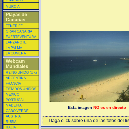
MURCIA
Playas de
Canarias
TENERIFE
GRAN CANARIA
FUERTEVENTURA
LANZAROTE
LA PALMA
LA GOMERA
Webcam
Mundiales
REINO UNIDO (UK)
ARGENTINA
FRANCIA
ESTADOS UNIDOS
MEXICO
PORTUGAL
MADEIRA
Esta imagen
NO es en directo
CABO VERDE
AUSTRIA
Haga click sobre una de las fotos del li
RUSIA
ITALIA