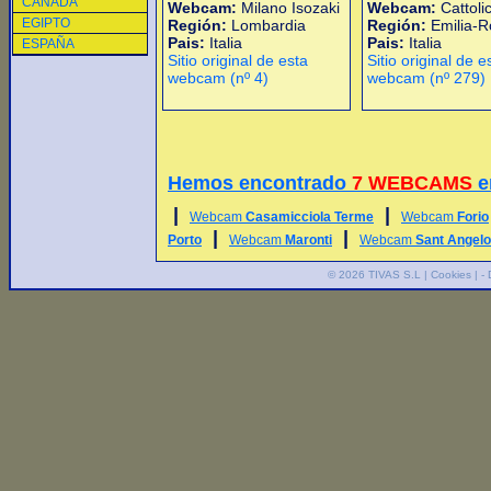
CANADA
Webcam:
Milano Isozaki
Webcam:
Cattoli
EGIPTO
Región:
Lombardia
Región:
Emilia-
Pais:
Italia
Pais:
Italia
ESPAÑA
Sitio original de esta
Sitio original de e
webcam (nº 4)
webcam (nº 279)
Hemos encontrado
7 WEBCAMS
e
|
|
Webcam
Casamicciola Terme
Webcam
Forio
|
|
Porto
Webcam
Maronti
Webcam
Sant Angelo
© 2026
TIVAS S.L
|
Cookies
| -