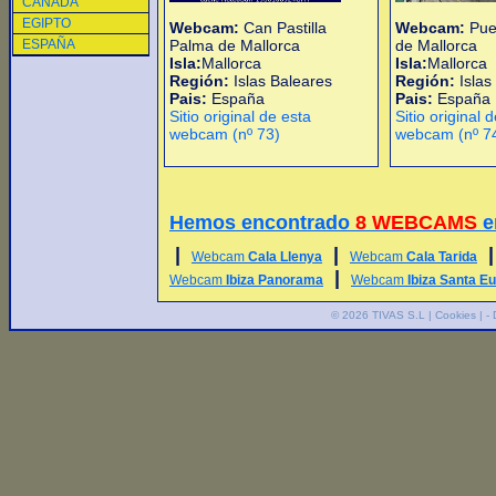
CANADA
EGIPTO
Webcam:
Can Pastilla
Webcam:
Pue
ESPAÑA
Palma de Mallorca
de Mallorca
Isla:
Mallorca
Isla:
Mallorca
Región:
Islas Baleares
Región:
Islas
Pais:
España
Pais:
España
Sitio original de esta
Sitio original 
webcam (nº 73)
webcam (nº 7
Hemos encontrado
8 WEBCAMS
e
|
|
Webcam
Cala Llenya
Webcam
Cala Tarida
|
Webcam
Ibiza Panorama
Webcam
Ibiza Santa Eu
© 2026
TIVAS S.L
|
Cookies
| -