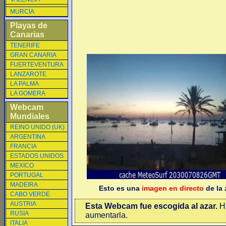
MURCIA
Playas de
Canarias
TENERIFE
GRAN CANARIA
FUERTEVENTURA
LANZAROTE
LA PALMA
LA GOMERA
Webcam
Mundiales
REINO UNIDO (UK)
ARGENTINA
FRANCIA
ESTADOS UNIDOS
MEXICO
PORTUGAL
MADEIRA
Esto es una
imagen en directo
de la 
CABO VERDE
AUSTRIA
Esta Webcam fue escogida al azar.
Ha
RUSIA
aumentarla.
ITALIA