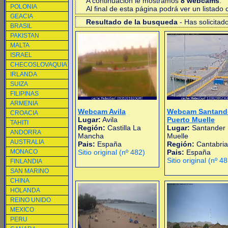
A continuacion le mostramos
8 webcams
.
POLONIA
Al final de esta página podrá ver un listad
GEACIA
Resultado de la busqueda
- Has solicitad
BRASIL
PAKISTAN
MALTA
ISRAEL
CHECOSLOVAQUIA
IRLANDA
SUIZA
FILIPINAS
ARMENIA
Webcam Avila
Webcam Santand
CROACIA
Lugar:
Avila
Puerto Muelle
TAHITI
Región:
Castilla La
Lugar:
Santander 
ANDORRA
Mancha
Muelle
AUSTRALIA
Pais:
España
Región:
Cantabria
MONACO
Sitio original (nº 482)
Pais:
España
Sitio original (nº 4
FINLANDIA
SAN MARINO
CHINA
HOLANDA
REINO UNIDO
MEXICO
PERU