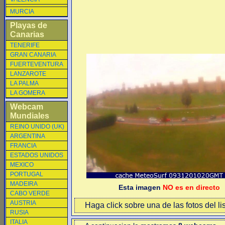
MURCIA
Playas de
Canarias
TENERIFE
GRAN CANARIA
FUERTEVENTURA
LANZAROTE
LA PALMA
LA GOMERA
Webcam
Mundiales
REINO UNIDO (UK)
ARGENTINA
FRANCIA
ESTADOS UNIDOS
MEXICO
PORTUGAL
MADEIRA
Esta imagen
NO es en directo
CABO VERDE
AUSTRIA
Haga click sobre una de las fotos del li
RUSIA
ITALIA