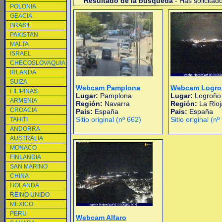
Resultado de la busqueda
- Has solicitad
POLONIA
GEACIA
BRASIL
PAKISTAN
MALTA
ISRAEL
CHECOSLOVAQUIA
IRLANDA
SUIZA
Webcam Pamplona
Webcam Logro
FILIPINAS
Lugar:
Pamplona
Lugar:
Logroño
ARMENIA
Región:
Navarra
Región:
La Rioj
CROACIA
Pais:
España
Pais:
España
Sitio original (nº 662)
Sitio original (nº
TAHITI
ANDORRA
AUSTRALIA
MONACO
FINLANDIA
SAN MARINO
CHINA
HOLANDA
REINO UNIDO
MEXICO
PERU
Webcam Alfaro