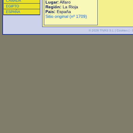
CANADA
Lugar:
Alfaro
EGIPTO
Región:
La Rioja
Pais:
España
ESPAÑA
Sitio original (nº 1709)
© 2026
TIVAS S.L
|
Cookies
| -