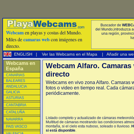
Buscador de
WEBC
del Mundo,introduzca a
Webcam
en playas y costas del Mundo.
una región, provinci
lu
camaras web
Miles de
con imágenes en
directo.
ENGLISH
|
Ver las Webcams en el Mapa
|
Añadir una we
Webcams en
Webcam Alfaro. Camaras 
España
directo
CANARIAS
BALEARES
Webcams en vivo zona Alfaro. Camaras w
ANDALUCIA
fotos o video en tiempo real. Cada cámar
GALICIA
periódicamente.
ASTURIAS
CANTABRIA
CATALUÑA
Listado completo y actualizado de cámaras meteorológi
NAVARRA
Multitud de cámaras mostrando las condiciones atmosfé
montaña, si el cielo esta nuboso, soleado o lluvioso.
H
PAIS VASCO
si está disponible
.
VALENCIA