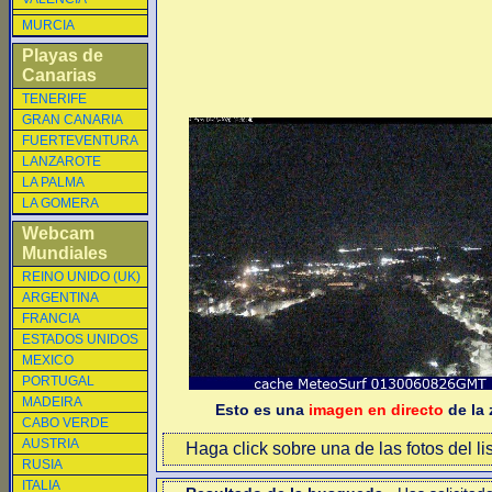
MURCIA
Playas de
Canarias
TENERIFE
GRAN CANARIA
FUERTEVENTURA
LANZAROTE
LA PALMA
LA GOMERA
Webcam
Mundiales
REINO UNIDO (UK)
ARGENTINA
FRANCIA
ESTADOS UNIDOS
MEXICO
PORTUGAL
MADEIRA
Esto es una
imagen en directo
de la 
CABO VERDE
AUSTRIA
Haga click sobre una de las fotos del li
RUSIA
ITALIA