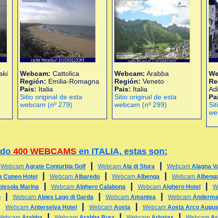
aki
Webcam:
Cattolica
Webcam:
Arabba
We
Región:
Emilia-Romagna
Región:
Veneto
Re
Pais:
Italia
Pais:
Italia
Ad
Sitio original de esta
Sitio original de esta
Pa
webcam (nº 279)
webcam (nº 299)
Sit
we
ado
400 WEBCAMS
en ITALIA, estas son:
|
|
|
Webcam
Agrate Conturbia Golf
Webcam
Ala di Stura
Webcam
Alagna Va
|
|
|
a Cuneo Hotel
Webcam
Albaredo
Webcam
Albenga
Webcam
Albeng
|
|
|
bissola Marina
Webcam
Alghero Calabona
Webcam
Alghero Hotel
W
|
|
|
o
Webcam
Alpes Lago di Garda
Webcam
Amantea
Webcam
Anderma
|
|
|
Webcam
Anterselva Hotel
Webcam
Aosta
Webcam
Aosta Arco Augus
|
|
|
Webcam
Arabba
Webcam
Arabba Burz
Webcam
Arbatax
Webcam
Ar