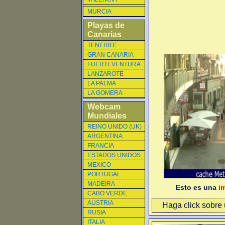
MURCIA
Playas de
Canarias
TENERIFE
GRAN CANARIA
FUERTEVENTURA
LANZAROTE
LA PALMA
LA GOMERA
Webcam
Mundiales
REINO UNIDO (UK)
ARGENTINA
FRANCIA
ESTADOS UNIDOS
MEXICO
PORTUGAL
MADEIRA
Esto es una
i
CABO VERDE
AUSTRIA
Haga click sobre u
RUSIA
ITALIA