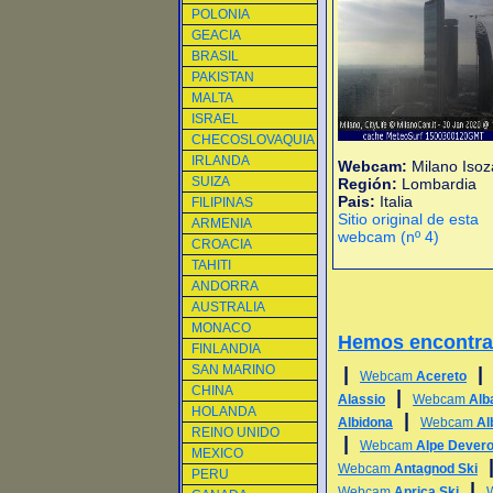
POLONIA
GEACIA
BRASIL
PAKISTAN
MALTA
ISRAEL
CHECOSLOVAQUIA
IRLANDA
Webcam:
Milano Isoz
SUIZA
Región:
Lombardia
Pais:
Italia
FILIPINAS
Sitio original de esta
ARMENIA
webcam (nº 4)
CROACIA
TAHITI
ANDORRA
AUSTRALIA
MONACO
Hemos encontr
FINLANDIA
SAN MARINO
|
Webcam
Acereto
CHINA
|
Alassio
Webcam
Alb
HOLANDA
|
Albidona
Webcam
Al
REINO UNIDO
|
Webcam
Alpe Dever
MEXICO
Webcam
Antagnod Ski
PERU
|
Webcam
Aprica Ski