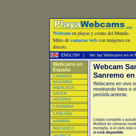
Webcam
en playas y costas del Mundo.
camaras web
Miles de
con imágenes en
directo.
ENGLISH
|
Ver las Webcams en el
Webcams en
Webcam San
España
Sanremo en 
CANARIAS
BALEARES
Webcams en vivo 
ANDALUCIA
mostrando fotos o v
GALICIA
periódicamente.
ASTURIAS
CANTABRIA
CATALUÑA
Listado completo y actua
NAVARRA
Multitud de cámaras mostr
montaña, si el cielo esta 
PAIS VASCO
si está disponible
.
VALENCIA