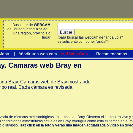
Buscador de
WEBCAM
del Mundo,introduzca aqui
una región, provincia o
lugar
(para buscar las webcam de "andalucia"
es suficiente con poner "andal")
 Mapa
|
Añadir una web cam -
Add Web Cam
|
Recomendamos
-
y. Camaras web Bray en
ona Bray. Camaras web de Bray mostrando
empo real. Cada cámara es revisada
izado de cámaras meteorológicas en la zona de Bray. Observa el tiempo en vivo y d
condiciones atmosféricas actuales en Bray. Averigua como está el tiempo en el ma
o o lluvioso.
Haz click en la foto y veras una imagen actualizada o video en direc