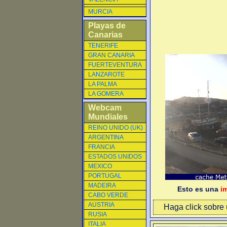
MURCIA
Playas de
Canarias
TENERIFE
GRAN CANARIA
FUERTEVENTURA
LANZAROTE
LA PALMA
LA GOMERA
Webcam
Mundiales
REINO UNIDO (UK)
ARGENTINA
FRANCIA
ESTADOS UNIDOS
MEXICO
PORTUGAL
MADEIRA
Esto es una
i
CABO VERDE
AUSTRIA
Haga click sobre u
RUSIA
ITALIA