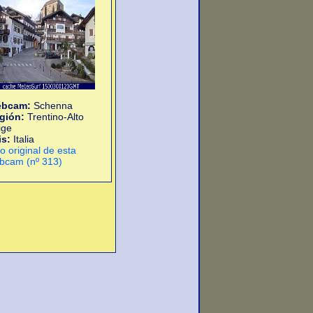
bcam:
Schenna
gión:
Trentino-Alto
ige
is:
Italia
io original de esta
bcam (nº 313)