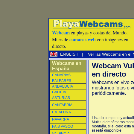
Webcam
en playas y costas del Mundo.
camaras web
Miles de
con imágenes en
directo.
ENGLISH
|
Ver las Webcams en el
Webcams en
Webcam Vul
España
en directo
CANARIAS
BALEARES
Webcams en vivo z
ANDALUCIA
mostrando fotos o v
GALICIA
periódicamente.
ASTURIAS
CANTABRIA
CATALUÑA
Listado completo y actual
NAVARRA
Multitud de cámaras mostr
montaña, si el cielo esta 
PAIS VASCO
si está disponible
.
VALENCIA