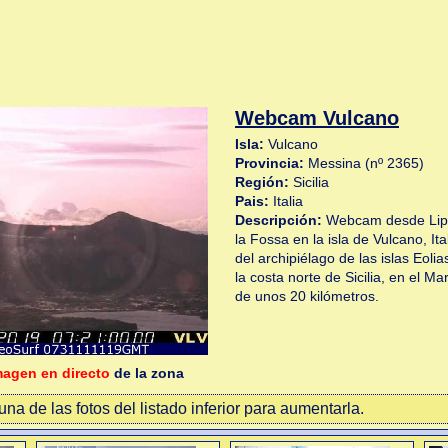
Webcam Vulcano
Isla:
Vulcano
Provincia:
Messina (nº 2365)
Región:
Sicilia
Pais:
Italia
Descripción:
Webcam desde Lipar
la Fossa en la isla de Vulcano, Ita
del archipiélago de las islas Eoli
la costa norte de Sicilia, en el Ma
de unos 20 kilómetros.
magen en directo
de la zona
na de las fotos del listado inferior para aumentarla.