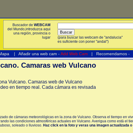
Buscador de
WEBCAM
del Mundo,introduzca aqui
una región, provincia o
lugar
(para buscar las webcam de "andalucia"
es suficiente con poner "andal")
 Mapa
|
Añadir una web cam -
Add Web Cam
|
Recomendamos
-
cano. Camaras web Vulcano
ona Vulcano. Camaras web de Vulcano
ideo en tiempo real. Cada cámara es revisada
izado de cámaras meteorológicas en la zona de Vulcano. Observa el tiempo en viv
ando las condiciones atmosféricas actuales en Vulcano. Averigua como está el tie
nuboso, soleado o lluvioso.
Haz click en la foto y veras una imagen actualizada o 