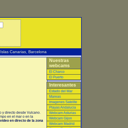
Islas Canarias
,
Barcelona
Nuestras
webcams
El Charco
El Puerto
Interesantes
Estado del Mar
Mareas
Imagenes Satelite
Playas Andalucia
o y directo desde Vulcano.
Webcam Asturias
mpo en el mar o en la
Webcam Gijon
video en directo de la zona
Webcam Madrid