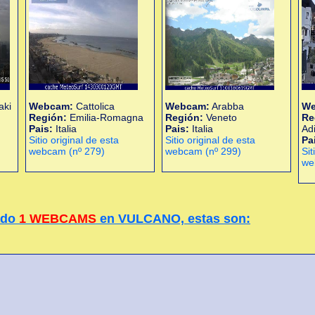
aki
Webcam:
Cattolica
Webcam:
Arabba
We
Región:
Emilia-Romagna
Región:
Veneto
Re
Pais:
Italia
Pais:
Italia
Ad
Sitio original de esta
Sitio original de esta
Pa
webcam (nº 279)
webcam (nº 299)
Sit
we
ado
1 WEBCAMS
en VULCANO, estas son: