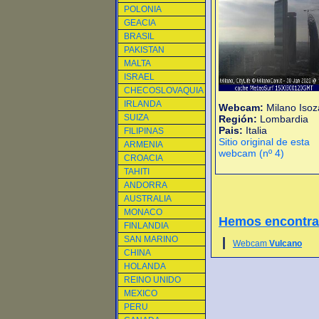
POLONIA
GEACIA
BRASIL
PAKISTAN
MALTA
ISRAEL
CHECOSLOVAQUIA
IRLANDA
Webcam:
Milano Isoz
SUIZA
Región:
Lombardia
Pais:
Italia
FILIPINAS
Sitio original de esta
ARMENIA
webcam (nº 4)
CROACIA
TAHITI
ANDORRA
AUSTRALIA
MONACO
Hemos encontr
FINLANDIA
SAN MARINO
|
Webcam
Vulcano
CHINA
HOLANDA
REINO UNIDO
MEXICO
PERU