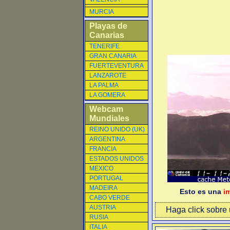
MURCIA
Playas de
Canarias
TENERIFE
GRAN CANARIA
FUERTEVENTURA
LANZAROTE
LA PALMA
LA GOMERA
Webcam
Mundiales
REINO UNIDO (UK)
ARGENTINA
FRANCIA
ESTADOS UNIDOS
MEXICO
PORTUGAL
MADEIRA
Esto es una
i
CABO VERDE
AUSTRIA
Haga click sobre u
RUSIA
ITALIA