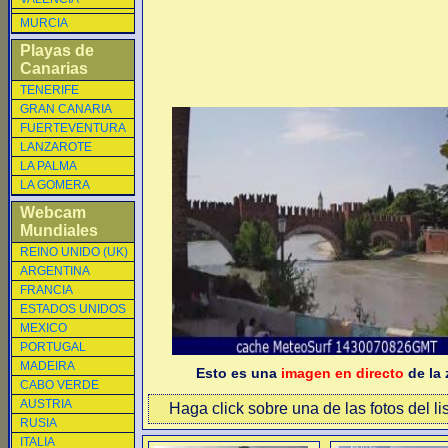
MURCIA
Playas de
Canarias
TENERIFE
GRAN CANARIA
FUERTEVENTURA
LANZAROTE
LA PALMA
LA GOMERA
Webcam
Mundiales
REINO UNIDO (UK)
ARGENTINA
FRANCIA
ESTADOS UNIDOS
MEXICO
PORTUGAL
MADEIRA
Esto es una
imagen en directo
de la 
CABO VERDE
AUSTRIA
Haga click sobre una de las fotos del li
RUSIA
ITALIA