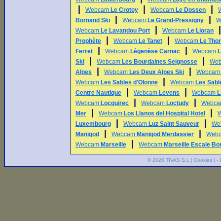
|
|
|
Webcam
Le Crotoy
Webcam
Le Dossen
|
|
Bornand Ski
Webcam
Le Grand-Pressigny
W
|
Webcam
Le Lavandou Port
Webcam
Le Lioran
|
|
Prophète
Webcam
Le Tanet
Webcam
Le Tho
|
|
Ferret
Webcam
Légenèse Carnac
Webcam
|
|
Ski
Webcam
Les Bourdaines Seignosse
We
|
|
Alpes
Webcam
Les Deux Alpes Ski
Webca
|
Webcam
Les Sables d'Olonne
Webcam
Les Sabl
|
|
Centre Nautique
Webcam
Levens
Webcam
L
|
|
Webcam
Locquirec
Webcam
Loctudy
Webc
|
|
Mer
Webcam
Los Llanos del Hospital Hotel
|
|
Luxembourg
Webcam
Luz Saint Sauveur
We
|
|
Manigod
Webcam
Manigod Merdassier
Web
|
Webcam
Marseille
Webcam
Marseille Escale Bo
© 2026
TIVAS S.L
|
Cookies
| -