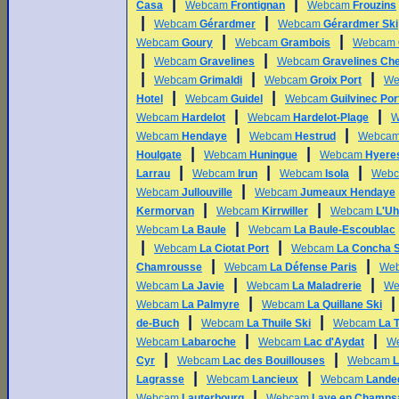
|
|
Casa
Webcam
Frontignan
Webcam
Frouzins
|
|
Webcam
Gérardmer
Webcam
Gérardmer Ski
|
|
Webcam
Goury
Webcam
Grambois
Webcam
|
|
Webcam
Gravelines
Webcam
Gravelines Ch
|
|
|
Webcam
Grimaldi
Webcam
Groix Port
We
|
|
Hotel
Webcam
Guidel
Webcam
Guilvinec Por
|
|
Webcam
Hardelot
Webcam
Hardelot-Plage
W
|
|
Webcam
Hendaye
Webcam
Hestrud
Webca
|
|
Houlgate
Webcam
Huningue
Webcam
Hyere
|
|
|
Larrau
Webcam
Irun
Webcam
Isola
Web
|
Webcam
Jullouville
Webcam
Jumeaux Hendaye
|
|
Kermorvan
Webcam
Kirrwiller
Webcam
L'Uh
|
Webcam
La Baule
Webcam
La Baule-Escoublac
|
|
Webcam
La Ciotat Port
Webcam
La Concha S
|
|
Chamrousse
Webcam
La Défense Paris
We
|
|
Webcam
La Javie
Webcam
La Maladrerie
We
|
Webcam
La Palmyre
Webcam
La Quillane Ski
|
|
de-Buch
Webcam
La Thuile Ski
Webcam
La T
|
|
Webcam
Labaroche
Webcam
Lac d'Aydat
W
|
|
Cyr
Webcam
Lac des Bouillouses
Webcam
L
|
|
Lagrasse
Webcam
Lancieux
Webcam
Lande
|
Webcam
Lauterbourg
Webcam
Laye en Champs