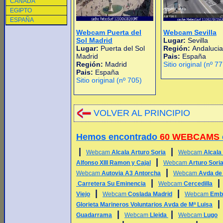
CANADA
EGIPTO
ESPAÑA
Webcam Puerta del
Webcam Sevilla
Sol Madrid
Lugar:
Sevilla
Lugar:
Puerta del Sol
Región:
Andalucia
Madrid
Pais:
España
Región:
Madrid
Sitio original (nº 7
Pais:
España
Sitio original (nº 705)
VOLVER AL PRINCIPIO
Hemos encontrado
60 WEBCAMS
|
|
Webcam
Alcala Arturo Soria
Webcam
Alcala
|
Alfonso XIII Ramon y Cajal
Webcam
Arturo Sori
|
Webcam
Autovia A3 Antorcha
Webcam
Avda de 
|
Carretera Su Eminencia
Webcam
Cercedilla
|
|
Viejo
Webcam
Coslada Madrid
Webcam
Emba
Glorieta Marineros Voluntarios Avda de Mª Luisa
|
|
Guadarrama
Webcam
Lleida
Webcam
Lugo