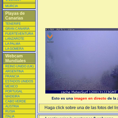
MURCIA
Playas de
Canarias
TENERIFE
GRAN CANARIA
FUERTEVENTURA
LANZAROTE
LA PALMA
LA GOMERA
Webcam
Mundiales
REINO UNIDO (UK)
ARGENTINA
FRANCIA
ESTADOS UNIDOS
MEXICO
PORTUGAL
MADEIRA
Esto es una
imagen en directo
de la 
CABO VERDE
AUSTRIA
Haga click sobre una de las fotos del li
RUSIA
ITALIA