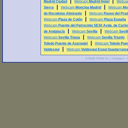
|
|
Madrid Ciudad
Webcam
Madrid Hotel
Webc
|
|
Sierra
Webcam
Moncloa Madrid
Webcam
Mo
|
de Recoletos Almirante
Webcam
Paseo del Prad
|
Webcam
Plaza de Colón
Webcam
Plaza España
Webcam
Puente del Patrocinio SE30 Avda. de Carlos 
|
|
de Andalucía
Webcam
Sevilla
Webcam
Sevil
|
Webcam
Sevilla Triana
Webcam
Sevilla Triunfo
|
Toledo Puente de Azarquiel
Webcam
Toledo Pue
|
Valdesqui
Webcam
Valdesqui Esqui Guadarram
© 2026
TIVAS S.L
|
Cookies
| -