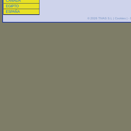
CANADA
EGIPTO
ESPAÑA
© 2026
TIVAS S.L
|
Cookies
| -