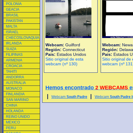
POLONIA
GEACIA
BRASIL
PAKISTAN
MALTA
ISRAEL
CHECOSLOVAQUIA
IRLANDA
Webcam:
Guilford
Webcam:
Newa
SUIZA
Región:
Connecticut
Región:
Delawa
Pais:
Estados Unidos
Pais:
Estados U
FILIPINAS
Sitio original de esta
Sitio original de
ARMENIA
webcam (nº 130)
webcam (nº 131
CROACIA
TAHITI
ANDORRA
AUSTRALIA
Hemos encontrado
2 WEBCAMS
e
MONACO
FINLANDIA
|
|
Webcam
South Padre
Webcam
South Padre I
SAN MARINO
CHINA
HOLANDA
REINO UNIDO
MEXICO
PERU