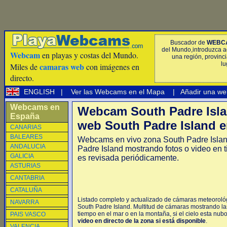
Buscador de
WEBC
del Mundo,introduzca a
Webcam
en playas y costas del Mundo.
una región, provinci
lu
camaras web
Miles de
con imágenes en
directo.
ENGLISH
|
Ver las Webcams en el Mapa
|
Añadir una we
Webcams en
Webcam South Padre Isl
España
web South Padre Island e
CANARIAS
BALEARES
Webcams en vivo zona South Padre Isla
ANDALUCIA
Padre Island mostrando fotos o video en 
GALICIA
es revisada periódicamente.
ASTURIAS
CANTABRIA
CATALUÑA
Listado completo y actualizado de cámaras meteorológ
NAVARRA
South Padre Island. Multitud de cámaras mostrando la
tiempo en el mar o en la montaña, si el cielo esta nub
PAIS VASCO
video en directo de la zona si está disponible
.
VALENCIA