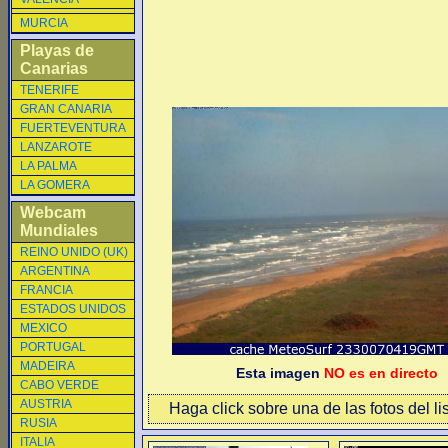
MURCIA
Playas de
Canarias
TENERIFE
GRAN CANARIA
FUERTEVENTURA
LANZAROTE
LA PALMA
LA GOMERA
Webcam
Mundiales
REINO UNIDO (UK)
ARGENTINA
FRANCIA
ESTADOS UNIDOS
MEXICO
PORTUGAL
MADEIRA
Esta imagen
NO es en directo
CABO VERDE
AUSTRIA
Haga click sobre una de las fotos del li
RUSIA
ITALIA