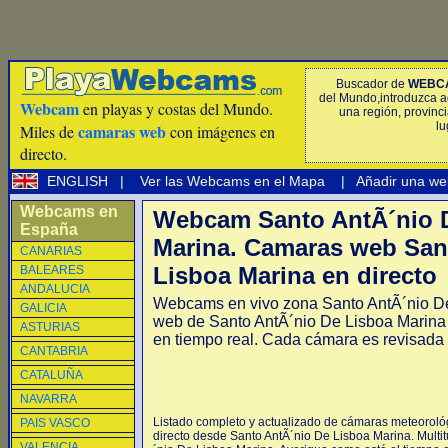
Buscador de
WEBC
del Mundo,introduzca a
Webcam
en playas y costas del Mundo.
una región, provinci
lu
camaras web
Miles de
con imágenes en
directo.
ENGLISH
|
Ver las Webcams en el Mapa
|
Añadir una we
Webcams en
Webcam Santo AntÃ´nio 
España
Marina. Camaras web San
CANARIAS
Lisboa Marina en directo
BALEARES
ANDALUCIA
Webcams en vivo zona Santo AntÃ´nio D
GALICIA
web de Santo AntÃ´nio De Lisboa Marina 
ASTURIAS
en tiempo real. Cada cámara es revisada
CANTABRIA
CATALUÑA
NAVARRA
Listado completo y actualizado de cámaras meteorológ
PAIS VASCO
directo desde Santo AntÃ´nio De Lisboa Marina. Multi
VALENCIA