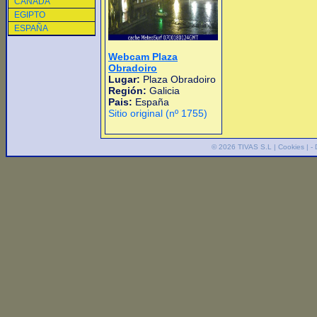
CANADA
EGIPTO
ESPAÑA
Webcam Plaza
Obradoiro
Lugar:
Plaza Obradoiro
Región:
Galicia
Pais:
España
Sitio original (nº 1755)
© 2026
TIVAS S.L
|
Cookies
| -