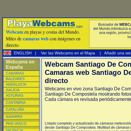
Buscador de
WEBC
del Mundo,introduzca a
Webcam
en playas y costas del Mundo.
una región, provinci
lu
camaras web
Miles de
con imágenes en
directo.
ENGLISH
|
Ver las Webcams en el Mapa
|
Añadir una we
Webcams en
Webcam Santiago De Com
España
Camaras web Santiago D
CANARIAS
directo
BALEARES
ANDALUCIA
Webcams en vivo zona Santiago De Com
GALICIA
Santiago De Compostela mostrando fotos 
ASTURIAS
Cada cámara es revisada periódicamente
CANTABRIA
CATALUÑA
NAVARRA
Listado completo y actualizado de cámaras meteorológ
PAIS VASCO
desde Santiago De Compostela. Multitud de cámaras 
VALENCIA