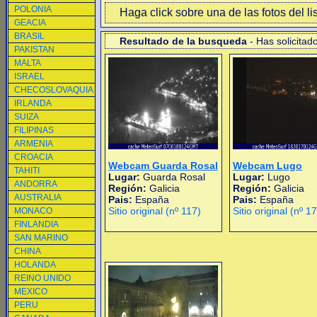
POLONIA
Haga click sobre una de las fotos del li
GEACIA
BRASIL
Resultado de la busqueda
- Has solicitad
PAKISTAN
MALTA
ISRAEL
CHECOSLOVAQUIA
IRLANDA
SUIZA
FILIPINAS
ARMENIA
CROACIA
Webcam Guarda Rosal
Webcam Lugo
TAHITI
Lugar:
Guarda Rosal
Lugar:
Lugo
ANDORRA
Región:
Galicia
Región:
Galicia
AUSTRALIA
Pais:
España
Pais:
España
Sitio original (nº 117)
Sitio original (nº 1
MONACO
FINLANDIA
SAN MARINO
CHINA
HOLANDA
REINO UNIDO
MEXICO
PERU