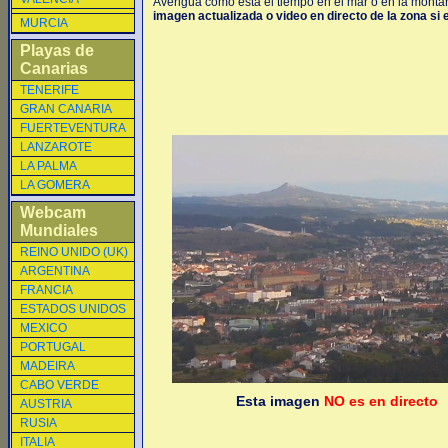
Averigua como está el tiempo en el mar o en la montaña
imagen actualizada o video en directo de la zona si 
MURCIA
Playas de
Canarias
TENERIFE
GRAN CANARIA
FUERTEVENTURA
LANZAROTE
LA PALMA
LA GOMERA
Webcam
Mundiales
REINO UNIDO (UK)
ARGENTINA
FRANCIA
ESTADOS UNIDOS
MEXICO
PORTUGAL
MADEIRA
CABO VERDE
Esta imagen
NO es en directo
AUSTRIA
RUSIA
ITALIA