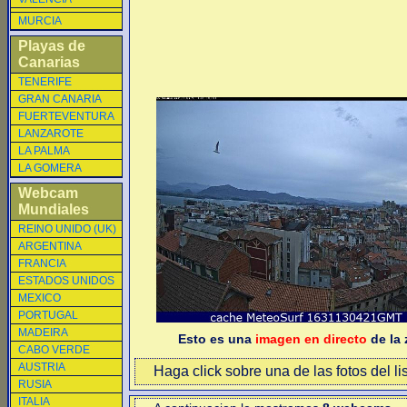
MURCIA
Playas de
Canarias
TENERIFE
GRAN CANARIA
FUERTEVENTURA
LANZAROTE
LA PALMA
LA GOMERA
Webcam
Mundiales
REINO UNIDO (UK)
ARGENTINA
FRANCIA
ESTADOS UNIDOS
MEXICO
PORTUGAL
MADEIRA
Esto es una
imagen en directo
de la 
CABO VERDE
AUSTRIA
Haga click sobre una de las fotos del li
RUSIA
ITALIA