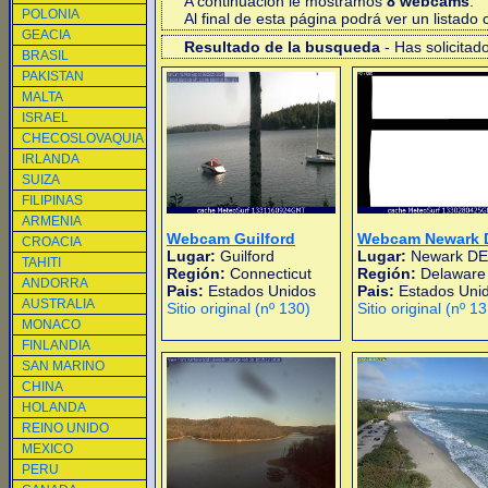
A continuacion le mostramos
8 webcams
.
POLONIA
Al final de esta página podrá ver un listad
GEACIA
Resultado de la busqueda
- Has solicitad
BRASIL
PAKISTAN
MALTA
ISRAEL
CHECOSLOVAQUIA
IRLANDA
SUIZA
FILIPINAS
ARMENIA
Webcam Guilford
Webcam Newark 
CROACIA
Lugar:
Guilford
Lugar:
Newark DE
TAHITI
Región:
Connecticut
Región:
Delaware
ANDORRA
Pais:
Estados Unidos
Pais:
Estados Uni
AUSTRALIA
Sitio original (nº 130)
Sitio original (nº 1
MONACO
FINLANDIA
SAN MARINO
CHINA
HOLANDA
REINO UNIDO
MEXICO
PERU