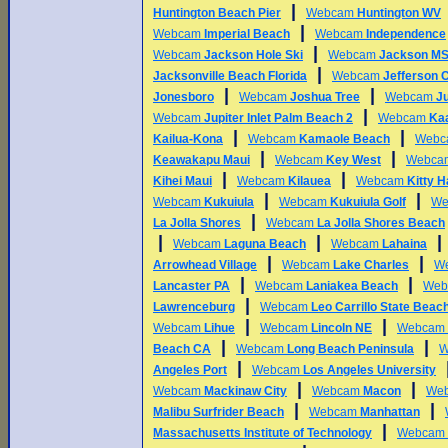
|
Huntington Beach Pier
Webcam
Huntington WV
|
Webcam
Imperial Beach
Webcam
Independence
|
Webcam
Jackson Hole Ski
Webcam
Jackson M
|
Jacksonville Beach Florida
Webcam
Jefferson 
|
|
Jonesboro
Webcam
Joshua Tree
Webcam
J
|
Webcam
Jupiter Inlet Palm Beach 2
Webcam
Kaa
|
|
Kailua-Kona
Webcam
Kamaole Beach
Web
|
|
Keawakapu Maui
Webcam
Key West
Webc
|
|
Kihei Maui
Webcam
Kilauea
Webcam
Kitty 
|
|
Webcam
Kukuiula
Webcam
Kukuiula Golf
We
|
La Jolla Shores
Webcam
La Jolla Shores Beach
|
|
Webcam
Laguna Beach
Webcam
Lahaina
|
|
Arrowhead Village
Webcam
Lake Charles
W
|
|
Lancaster PA
Webcam
Laniakea Beach
We
|
Lawrenceburg
Webcam
Leo Carrillo State Beac
|
|
Webcam
Lihue
Webcam
Lincoln NE
Webcam
|
|
Beach CA
Webcam
Long Beach Peninsula
W
|
Angeles Port
Webcam
Los Angeles University
|
|
Webcam
Mackinaw City
Webcam
Macon
We
|
|
Malibu Surfrider Beach
Webcam
Manhattan
|
Massachusetts Institute of Technology
Webcam