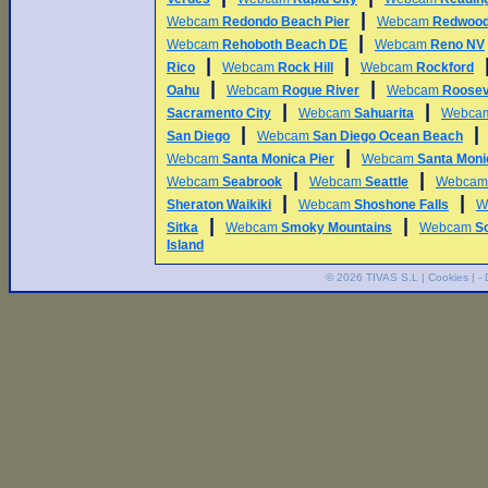
|
Webcam
Redondo Beach Pier
Webcam
Redwood 
|
Webcam
Rehoboth Beach DE
Webcam
Reno NV
|
|
Rico
Webcam
Rock Hill
Webcam
Rockford
|
|
Oahu
Webcam
Rogue River
Webcam
Rooseve
|
|
Sacramento City
Webcam
Sahuarita
Webca
|
San Diego
Webcam
San Diego Ocean Beach
|
Webcam
Santa Monica Pier
Webcam
Santa Mon
|
|
Webcam
Seabrook
Webcam
Seattle
Webca
|
|
Sheraton Waikiki
Webcam
Shoshone Falls
W
|
|
Sitka
Webcam
Smoky Mountains
Webcam
S
Island
© 2026
TIVAS S.L
|
Cookies
| -