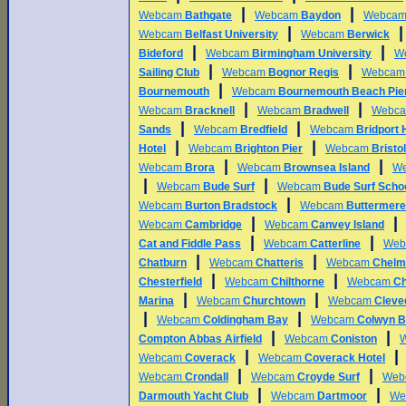
|
|
Webcam
Bathgate
Webcam
Baydon
Webca
|
Webcam
Belfast University
Webcam
Berwick
|
|
Bideford
Webcam
Birmingham University
W
|
|
Sailing Club
Webcam
Bognor Regis
Webca
|
Bournemouth
Webcam
Bournemouth Beach Pie
|
|
Webcam
Bracknell
Webcam
Bradwell
Webc
|
|
Sands
Webcam
Bredfield
Webcam
Bridport 
|
|
Hotel
Webcam
Brighton Pier
Webcam
Bristol
|
|
Webcam
Brora
Webcam
Brownsea Island
W
|
|
Webcam
Bude Surf
Webcam
Bude Surf Scho
|
Webcam
Burton Bradstock
Webcam
Buttermere
|
Webcam
Cambridge
Webcam
Canvey Island
|
|
Cat and Fiddle Pass
Webcam
Catterline
We
|
|
Chatburn
Webcam
Chatteris
Webcam
Chelm
|
|
Chesterfield
Webcam
Chilthorne
Webcam
Ch
|
|
Marina
Webcam
Churchtown
Webcam
Cleve
|
|
Webcam
Coldingham Bay
Webcam
Colwyn 
|
|
Compton Abbas Airfield
Webcam
Coniston
|
Webcam
Coverack
Webcam
Coverack Hotel
|
|
Webcam
Crondall
Webcam
Croyde Surf
Web
|
|
Darmouth Yacht Club
Webcam
Dartmoor
We