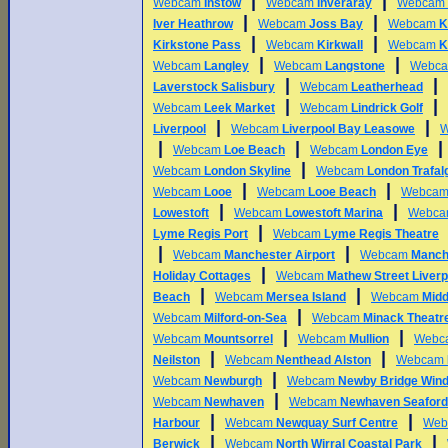
|
|
Webcam
Instow
Webcam
Inveraray
Webcam
|
|
Iver Heathrow
Webcam
Joss Bay
Webcam
K
|
|
Kirkstone Pass
Webcam
Kirkwall
Webcam
K
|
|
Webcam
Langley
Webcam
Langstone
Webc
|
|
Laverstock Salisbury
Webcam
Leatherhead
|
|
Webcam
Leek Market
Webcam
Lindrick Golf
|
|
Liverpool
Webcam
Liverpool Bay Leasowe
|
|
Webcam
Loe Beach
Webcam
London Eye
|
Webcam
London Skyline
Webcam
London Trafal
|
|
Webcam
Looe
Webcam
Looe Beach
Webca
|
|
Lowestoft
Webcam
Lowestoft Marina
Webc
|
Lyme Regis Port
Webcam
Lyme Regis Theatre
|
|
Webcam
Manchester Airport
Webcam
Manche
|
Holiday Cottages
Webcam
Mathew Street Liverp
|
|
Beach
Webcam
Mersea Island
Webcam
Midd
|
Webcam
Milford-on-Sea
Webcam
Minack Theatr
|
|
Webcam
Mountsorrel
Webcam
Mullion
Webc
|
|
Neilston
Webcam
Nenthead Alston
Webcam
|
Webcam
Newburgh
Webcam
Newby Bridge Win
|
Webcam
Newhaven
Webcam
Newhaven Seaford
|
|
Harbour
Webcam
Newquay Surf Centre
We
|
|
Berwick
Webcam
North Wirral Coastal Park