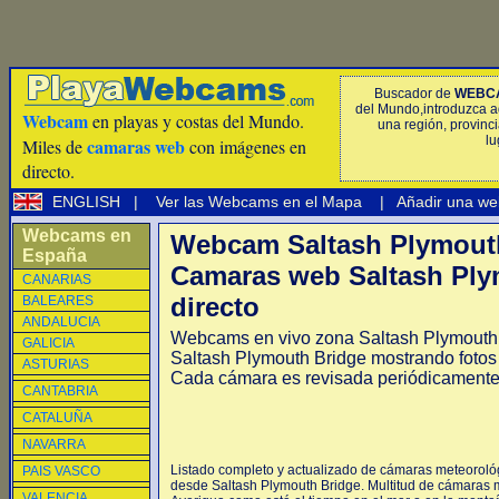
Buscador de
WEBC
del Mundo,introduzca a
Webcam
en playas y costas del Mundo.
una región, provinci
lu
camaras web
Miles de
con imágenes en
directo.
ENGLISH
|
Ver las Webcams en el Mapa
|
Añadir una we
Webcams en
Webcam Saltash Plymouth
España
Camaras web Saltash Ply
CANARIAS
directo
BALEARES
ANDALUCIA
Webcams en vivo zona Saltash Plymouth
GALICIA
Saltash Plymouth Bridge mostrando fotos 
ASTURIAS
Cada cámara es revisada periódicamente
CANTABRIA
CATALUÑA
NAVARRA
Listado completo y actualizado de cámaras meteorológ
PAIS VASCO
desde Saltash Plymouth Bridge. Multitud de cámaras m
VALENCIA