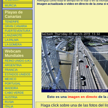
Averigua como está el tiempo en el mar o en la montaña
imagen actualizada o video en directo de la zona si 
MURCIA
Playas de
Canarias
TENERIFE
GRAN CANARIA
FUERTEVENTURA
LANZAROTE
LA PALMA
LA GOMERA
Webcam
Mundiales
REINO UNIDO (UK)
ARGENTINA
FRANCIA
ESTADOS UNIDOS
MEXICO
PORTUGAL
MADEIRA
CABO VERDE
Esto es una
imagen en directo
de la 
AUSTRIA
RUSIA
Haga click sobre una de las fotos del li
ITALIA