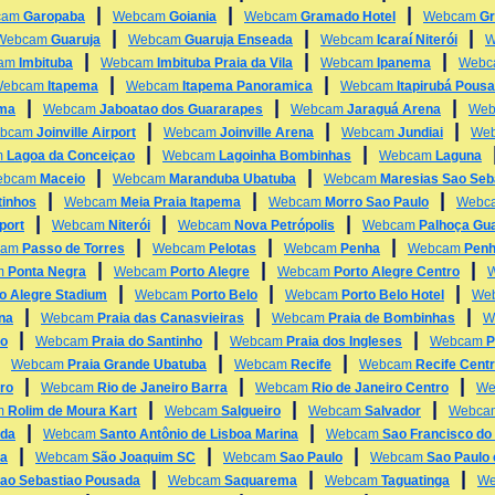
|
|
|
cam
Garopaba
Webcam
Goiania
Webcam
Gramado Hotel
Webcam
Gr
|
|
|
Webcam
Guaruja
Webcam
Guaruja Enseada
Webcam
Icaraí Niterói
W
|
|
|
am
Imbituba
Webcam
Imbituba Praia da Vila
Webcam
Ipanema
Web
|
|
Webcam
Itapema
Webcam
Itapema Panoramica
Webcam
Itapirubá Pous
|
|
|
ema
Webcam
Jaboatao dos Guararapes
Webcam
Jaraguá Arena
We
|
|
|
bcam
Joinville Airport
Webcam
Joinville Arena
Webcam
Jundiai
We
|
|
m
Lagoa da Conceiçao
Webcam
Lagoinha Bombinhas
Webcam
Laguna
|
|
ebcam
Maceio
Webcam
Maranduba Ubatuba
Webcam
Maresias Sao Seb
|
|
|
tinhos
Webcam
Meia Praia Itapema
Webcam
Morro Sao Paulo
Webc
|
|
|
port
Webcam
Niterói
Webcam
Nova Petrópolis
Webcam
Palhoça Gu
|
|
|
cam
Passo de Torres
Webcam
Pelotas
Webcam
Penha
Webcam
Penh
|
|
|
m
Ponta Negra
Webcam
Porto Alegre
Webcam
Porto Alegre Centro
|
|
|
o Alegre Stadium
Webcam
Porto Belo
Webcam
Porto Belo Hotel
We
|
|
|
na
Webcam
Praia das Canasvieiras
Webcam
Praia de Bombinhas
W
|
|
|
no
Webcam
Praia do Santinho
Webcam
Praia dos Ingleses
Webcam
P
|
|
|
Webcam
Praia Grande Ubatuba
Webcam
Recife
Webcam
Recife Cent
|
|
|
iro
Webcam
Rio de Janeiro Barra
Webcam
Rio de Janeiro Centro
We
|
|
|
m
Rolim de Moura Kart
Webcam
Salgueiro
Webcam
Salvador
Webc
|
|
ada
Webcam
Santo Antônio de Lisboa Marina
Webcam
Sao Francisco do 
|
|
|
da
Webcam
São Joaquim SC
Webcam
Sao Paulo
Webcam
Sao Paulo 
|
|
|
ao Sebastiao Pousada
Webcam
Saquarema
Webcam
Taguatinga
W