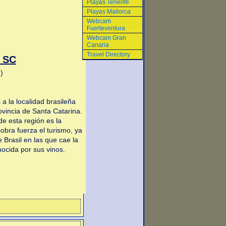
Playas Tenerife
Playas Mallorca
Webcam
Fuerteventura
Webcam Gran
Canaria
Travel Directory
 SC
)
 la localidad brasileña
ovincia de Santa Catarina.
de esta región es la
bra fuerza el turismo, ya
 Brasil en las que cae la
ocida por sus vinos.