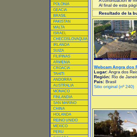
A continuacion le 
POLONIA
Al final de esta pá
GEACIA
Resultado de la 
BRASIL
PAKISTAN
MALTA
ISRAEL
CHECOSLOVAQUIA
IRLANDA
SUIZA
FILIPINAS
ARMENIA
Webcam Angra dos 
CROACIA
Lugar:
Angra dos Rei
TAHITI
Región:
Rio de Janei
ANDORRA
Pais:
Brasil
AUSTRALIA
Sitio original (nº 240)
MONACO
FINLANDIA
SAN MARINO
CHINA
HOLANDA
REINO UNIDO
MEXICO
PERU