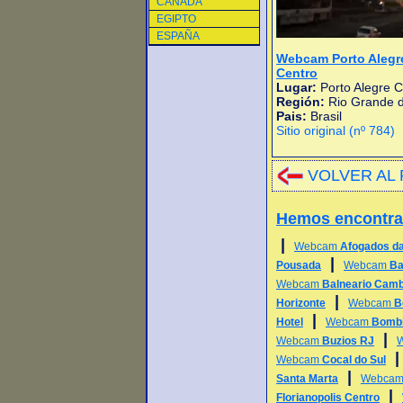
CANADA
EGIPTO
ESPAÑA
Webcam Porto Alegr
Centro
Lugar:
Porto Alegre C
Región:
Rio Grande d
Pais:
Brasil
Sitio original (nº 784)
VOLVER AL 
Hemos encontr
|
Webcam
Afogados da
|
Pousada
Webcam
Ba
Webcam
Balneario Camb
|
Horizonte
Webcam
B
|
Hotel
Webcam
Bomb
|
Webcam
Buzios RJ
Webcam
Cocal do Sul
|
Santa Marta
Webca
|
Florianopolis Centro