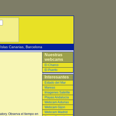
Islas Canarias
,
Barcelona
Nuestras
webcams
El Charco
El Puerto
Interesantes
Estado del Mar
Mareas
Imagenes Satelite
Playas Andalucia
Webcam Asturias
Webcam Gijon
Webcam Madrid
tory. Observa el tiempo en