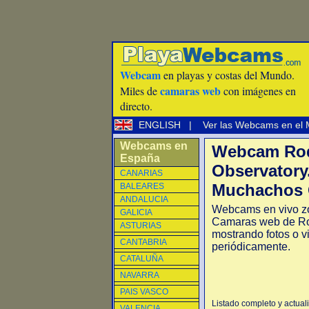
Webcam
en playas y costas del Mundo.
camaras web
Miles de
con imágenes en
directo.
ENGLISH
|
Ver las Webcams en el
Webcams en
Webcam Roq
España
Observatory
CANARIAS
Muchachos O
BALEARES
ANDALUCIA
Webcams en vivo z
GALICIA
Camaras web de Ro
ASTURIAS
mostrando fotos o v
CANTABRIA
periódicamente.
CATALUÑA
NAVARRA
PAIS VASCO
Listado completo y actua
VALENCIA