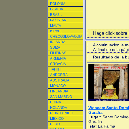
POLONIA
GEACIA
BRASIL
PAKISTAN
MALTA
ISRAEL
Haga click sobre u
CHECOSLOVAQUIA
IRLANDA
A continuacion le 
SUIZA
Al final de esta pá
FILIPINAS
Resultado de la 
ARMENIA
CROACIA
TAHITI
ANDORRA
AUSTRALIA
MONACO
FINLANDIA
SAN MARINO
CHINA
Webcam Santo Domi
HOLANDA
Garafia
REINO UNIDO
Lugar:
Santo Doming
MEXICO
Garafia
PERU
Isla:
La Palma