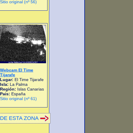
Sitio original (nº 56)
Webcam El Time
Tijarafe
Lugar:
El Time Tijarafe
Isla:
La Palma
Región:
Islas Canarias
Pais:
España
Sitio original (nº 61)
DE ESTA ZONA