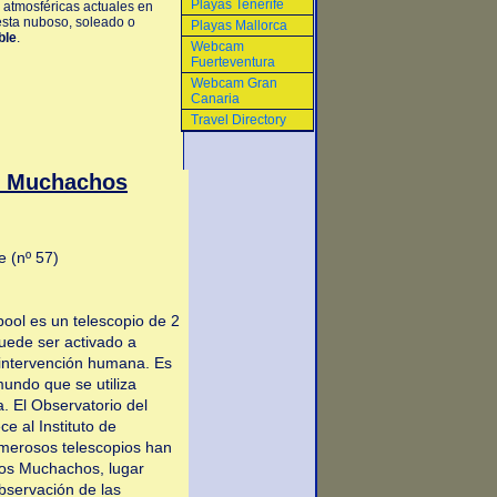
Playas Tenerife
 atmosféricas actuales en
esta nuboso, soleado o
Playas Mallorca
ble
.
Webcam
Fuerteventura
Webcam Gran
Canaria
Travel Directory
s Muchachos
e (nº 57)
pool es un telescopio de 2
uede ser activado a
n intervención humana. Es
mundo que se utiliza
. El Observatorio del
 al Instituto de
umerosos telescopios han
los Muchachos, lugar
bservación de las