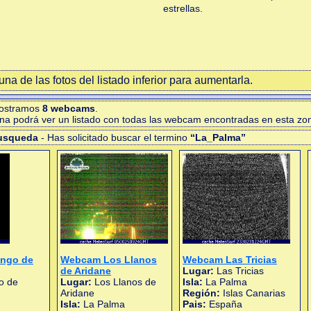
estrellas.
na de las fotos del listado inferior para aumentarla.
mostramos
8 webcams
.
gina podrá ver un listado con todas las webcam encontradas en esta zo
busqueda
- Has solicitado buscar el termino
“La_Palma”
ngo de
Webcam Los Llanos
Webcam Las Tricias
de Aridane
Lugar:
Las Tricias
o de
Lugar:
Los Llanos de
Isla:
La Palma
Aridane
Región:
Islas Canarias
Isla:
La Palma
Pais:
España