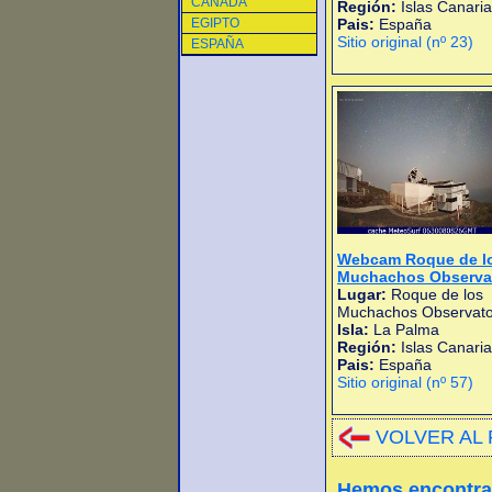
CANADA
Región:
Islas Canari
EGIPTO
Pais:
España
Sitio original (nº 23)
ESPAÑA
Webcam Roque de l
Muchachos Observa
Lugar:
Roque de los
Muchachos Observato
Isla:
La Palma
Región:
Islas Canari
Pais:
España
Sitio original (nº 57)
VOLVER AL 
Hemos encontr