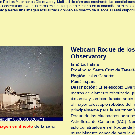
ue De Los Muchachos Observatory. Multitud de cámaras mostrando las condiciones
bservatory. Averigua como está el tiempo en el mar o en la montaña, si el cielo 
foto y veras una imagen actualizada o video en directo de la zona si está disponi
Webcam Roque de lo
Observatory
Isla:
La Palma
Provincia:
Santa Cruz de Tenerif
Región:
Islas Canarias
Pais:
España
Descripción:
El Telescopio Liver
metros de diametro robotizado, p
distancia y también funcionar si
el mayor telescopio robótico del 
principalmente para la astronomía
Roque de los Muchachos pertenece
Astrofísica de Canarias (IAC). N
magen en directo
de la zona
sido construidos en el Roque de 
mundialmente conocido para la o