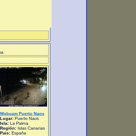
na.
Webcam Puerto Naos
Lugar:
Puerto Naos
Isla:
La Palma
Región:
Islas Canarias
Pais:
España