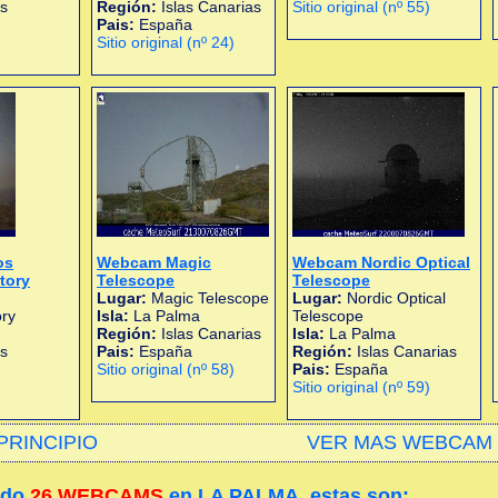
as
Región:
Islas Canarias
Sitio original (nº 55)
Pais:
España
Sitio original (nº 24)
os
Webcam Magic
Webcam Nordic Optical
tory
Telescope
Telescope
Lugar:
Magic Telescope
Lugar:
Nordic Optical
ry
Isla:
La Palma
Telescope
Región:
Islas Canarias
Isla:
La Palma
as
Pais:
España
Región:
Islas Canarias
Sitio original (nº 58)
Pais:
España
Sitio original (nº 59)
PRINCIPIO
VER MAS WEBCAM 
ado
26 WEBCAMS
en LA PALMA, estas son: