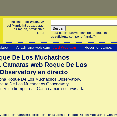
Buscador de
WEBCAM
del Mundo,introduzca aqui
una región, provincia o
lugar
(para buscar las webcam de "andalucia"
es suficiente con poner "andal")
 Mapa
|
Añadir una web cam -
Add Web Cam
|
Recomendamos
-
ue De Los Muchachos
. Camaras web Roque De Los
bservatory en directo
ona Roque De Los Muchachos Observatory.
que De Los Muchachos Observatory
ideo en tiempo real. Cada cámara es revisada
lizado de cámaras meteorológicas en la zona de Roque De Los Muchachos Observa