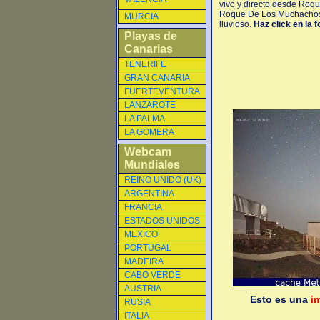
vivo y directo desde Roq
Roque De Los Muchachos O
MURCIA
lluvioso.
Haz click en la 
Playas de
Canarias
TENERIFE
GRAN CANARIA
FUERTEVENTURA
LANZAROTE
LA PALMA
LA GOMERA
Webcam
Mundiales
REINO UNIDO (UK)
ARGENTINA
FRANCIA
ESTADOS UNIDOS
MEXICO
PORTUGAL
MADEIRA
CABO VERDE
AUSTRIA
Esto es una
i
RUSIA
ITALIA