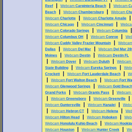
|
|
Reef
Webcam
Carpinteria Beach
Webcam
Ca
|
|
Beach
Webcam
Chambersburg
Webcam
Cha
|
Webcam
Charlotte
Webcam
Charlotte Amalie
|
|
Webcam
Chicago
Webcam
Cincinnati
Webc
|
Webcam
Colorado Springs
Webcam
Columbia
|
|
Webcam
Columbus OH
Webcam
Conroe
We
|
Webcam
Cuddy Valley Frazier Mountain
Webca
|
|
Dallas
Webcam
Del Mar
Webcam
Del Mar 28
|
|
Moines
Webcam
Destin
Webcam
Destin FL
|
|
|
Webcam
Dover
Webcam
Duluth
Webcam
|
|
State Building
Webcam
Eureka Springs
Web
|
|
Crockett
Webcam
Fort Lauderdale Beach
W
|
|
Webcam
Fort Walton Beach
Webcam
Fort W
|
Webcam
Glenwood Springs
Webcam
Gold Beac
|
|
Grand Forks
Webcam
Grants Pass
Webcam
|
|
Webcam
Greensboro
Webcam
Greenville
|
|
Webcam
Guntersville
Webcam
Hanalei
Web
|
|
|
Webcam
Hebron CT
Webcam
Helena
We
|
|
Webcam
Hilton Head
Webcam
Hoboken
Web
|
Webcam
Honolulu Kuhio Beach
Webcam
Hookip
|
|
Webcam
Houston
Webcam
Hunter Creek
We