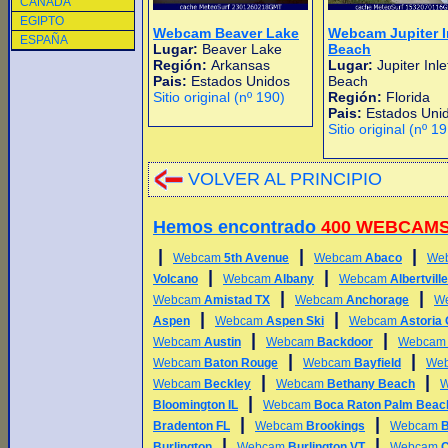
CANADA
EGIPTO
Webcam Beaver Lake
Webcam Jupiter I
ESPAÑA
Lugar:
Beaver Lake
Beach
Región:
Arkansas
Lugar:
Jupiter Inl
Pais:
Estados Unidos
Beach
Sitio original (nº 190)
Región:
Florida
Pais:
Estados Uni
Sitio original (nº 1
VOLVER AL PRINCIPIO
Hemos encontrado
400 WEBCAM
|
|
|
Webcam
5th Avenue
Webcam
Abaco
We
|
|
Volcano
Webcam
Albany
Webcam
Albertville
|
|
Webcam
Amistad TX
Webcam
Anchorage
W
|
|
Aspen
Webcam
Aspen Ski
Webcam
Astoria
|
|
Webcam
Austin
Webcam
Backdoor
Webca
|
|
Webcam
Baton Rouge
Webcam
Bayfield
We
|
|
Webcam
Beckley
Webcam
Bethany Beach
|
Bloomington IL
Webcam
Boca Raton Palm Beac
|
|
Bradenton FL
Webcam
Brookings
Webcam
B
|
|
Burlington
Webcam
Burlington VT
Webcam
C