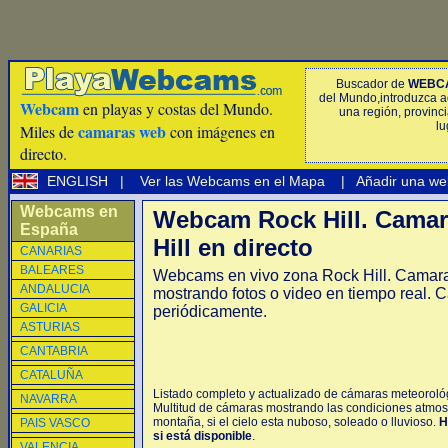
Buscador de
WEBC
del Mundo,introduzca a
Webcam
en playas y costas del Mundo.
una región, provinci
lu
camaras web
Miles de
con imágenes en
directo.
ENGLISH
|
Ver las Webcams en el Mapa
|
Añadir una we
Webcams en
Webcam Rock Hill. Cama
España
Hill en directo
CANARIAS
BALEARES
Webcams en vivo zona Rock Hill. Camara
ANDALUCIA
mostrando fotos o video en tiempo real. 
GALICIA
periódicamente.
ASTURIAS
CANTABRIA
CATALUÑA
Listado completo y actualizado de cámaras meteorológi
NAVARRA
Multitud de cámaras mostrando las condiciones atmosfé
montaña, si el cielo esta nuboso, soleado o lluvioso.
H
PAIS VASCO
si está disponible
.
VALENCIA