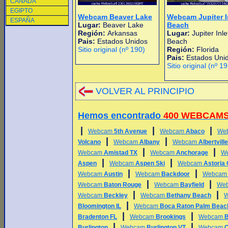
CANADA
EGIPTO
Webcam Beaver Lake
Webcam Jupiter I
ESPAÑA
Lugar:
Beaver Lake
Beach
Región:
Arkansas
Lugar:
Jupiter Inl
Pais:
Estados Unidos
Beach
Sitio original (nº 190)
Región:
Florida
Pais:
Estados Uni
Sitio original (nº 1
VOLVER AL PRINCIPIO
Hemos encontrado
400 WEBCAM
|
|
|
Webcam
5th Avenue
Webcam
Abaco
We
|
|
Volcano
Webcam
Albany
Webcam
Albertville
|
|
Webcam
Amistad TX
Webcam
Anchorage
W
|
|
Aspen
Webcam
Aspen Ski
Webcam
Astoria
|
|
Webcam
Austin
Webcam
Backdoor
Webca
|
|
Webcam
Baton Rouge
Webcam
Bayfield
We
|
|
Webcam
Beckley
Webcam
Bethany Beach
|
Bloomington IL
Webcam
Boca Raton Palm Beac
|
|
Bradenton FL
Webcam
Brookings
Webcam
B
|
|
Burlington
Webcam
Burlington VT
Webcam
C