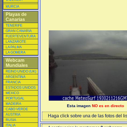
MURCIA
Playas de
Canarias
TENERIFE
GRAN CANARIA
FUERTEVENTURA
LANZAROTE
LA PALMA
LA GOMERA
Webcam
Mundiales
REINO UNIDO (UK)
ARGENTINA
FRANCIA
ESTADOS UNIDOS
MEXICO
PORTUGAL
MADEIRA
Esta imagen
NO es en directo
CABO VERDE
AUSTRIA
Haga click sobre una de las fotos del li
RUSIA
ITALIA