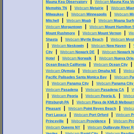
|
Mauna Kea Observatory
Webcam
Mauna Kea Vo
|
|
Memphis TN
Webcam
Metairie
Webcam
Miam
|
|
Milwaukee
Webcam
Minneapolis
Webcam
Mi
|
|
Mitchell
Webcam
Moab
Webcam
Moana Surfr
|
Webcam
Morgantown
Webcam
Mount Hamilton 
|
|
Mount Rushmore
Webcam
Mount Vernon
We
|
|
Shasta
Webcam
Myrtle Beach
Webcam
Myst
|
|
|
Webcam
Neskowin
Webcam
New Haven
|
|
City
Webcam
Newark DE
Webcam
Newark N
|
|
Hotel
Webcam
Norwalk
Webcam
Nueva Orle
|
Ocean Beach California
Webcam
Ocean City
|
|
Webcam
Olympia
Webcam
Omaha NE
Webc
|
Pacific Palisades Santa Monica Bay
Webcam
Pa
|
|
Webcam
Panama City
Webcam
Panama City
|
|
Webcam
Pasadena
Webcam
Pasadena CA
|
|
|
Webcam
Peoria
Webcam
Peoria IL
Webc
|
Pittsburgh PA
Webcam
Playa de KMLB Melbour
|
|
Pleasant
Webcam
Point Reyes Beach
Webc
|
|
Port Lavaca
Webcam
Port Orford
Webcam
P
|
|
Princeville
Webcam
Providence
Webcam
Pr
|
Webcam
Queens NY
Webcam
Quillayute River 
|
|
Verdes
Webcam
Rapid City
Webcam
Readin