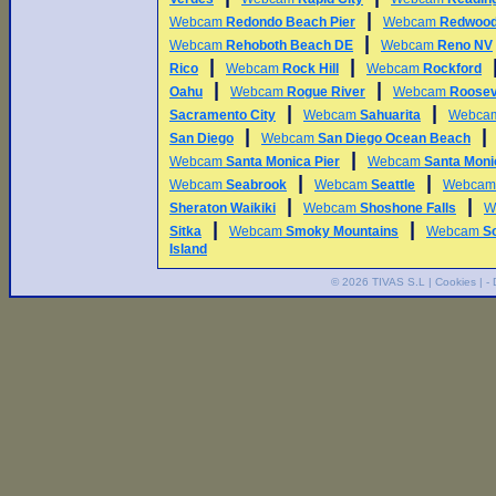
|
Webcam
Redondo Beach Pier
Webcam
Redwood 
|
Webcam
Rehoboth Beach DE
Webcam
Reno NV
|
|
Rico
Webcam
Rock Hill
Webcam
Rockford
|
|
Oahu
Webcam
Rogue River
Webcam
Rooseve
|
|
Sacramento City
Webcam
Sahuarita
Webca
|
San Diego
Webcam
San Diego Ocean Beach
|
Webcam
Santa Monica Pier
Webcam
Santa Mon
|
|
Webcam
Seabrook
Webcam
Seattle
Webca
|
|
Sheraton Waikiki
Webcam
Shoshone Falls
W
|
|
Sitka
Webcam
Smoky Mountains
Webcam
S
Island
© 2026
TIVAS S.L
|
Cookies
| -