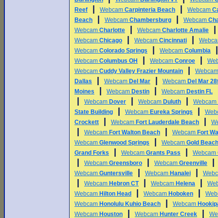
|
|
Reef
Webcam
Carpinteria Beach
Webcam
Ca
|
|
Beach
Webcam
Chambersburg
Webcam
Cha
|
Webcam
Charlotte
Webcam
Charlotte Amalie
|
|
Webcam
Chicago
Webcam
Cincinnati
Webc
|
Webcam
Colorado Springs
Webcam
Columbia
|
|
Webcam
Columbus OH
Webcam
Conroe
We
|
Webcam
Cuddy Valley Frazier Mountain
Webca
|
|
Dallas
Webcam
Del Mar
Webcam
Del Mar 28
|
|
Moines
Webcam
Destin
Webcam
Destin FL
|
|
|
Webcam
Dover
Webcam
Duluth
Webcam
|
|
State Building
Webcam
Eureka Springs
Web
|
|
Crockett
Webcam
Fort Lauderdale Beach
W
|
|
Webcam
Fort Walton Beach
Webcam
Fort W
|
Webcam
Glenwood Springs
Webcam
Gold Beac
|
|
Grand Forks
Webcam
Grants Pass
Webcam
|
|
Webcam
Greensboro
Webcam
Greenville
|
|
Webcam
Guntersville
Webcam
Hanalei
Web
|
|
|
Webcam
Hebron CT
Webcam
Helena
We
|
|
Webcam
Hilton Head
Webcam
Hoboken
Web
|
Webcam
Honolulu Kuhio Beach
Webcam
Hookip
|
|
Webcam
Houston
Webcam
Hunter Creek
We