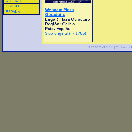
CANADA
EGIPTO
Webcam Plaza
ESPAÑA
Obradoiro
Lugar:
Plaza Obradoiro
Región:
Galicia
Pais:
España
Sitio original (nº 1755)
© 2026
TIVAS S.L
|
Cookies
| -