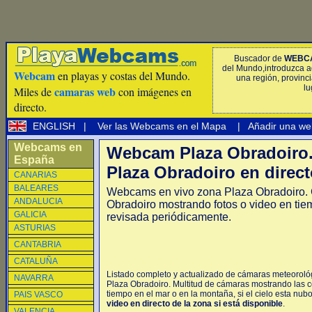
Buscador de
WEBC
del Mundo,introduzca a
Webcam
en playas y costas del Mundo.
una región, provinci
lu
camaras web
Miles de
con imágenes en
directo.
ENGLISH
|
Ver las Webcams en el Mapa
|
Añadir una we
Webcams en
Webcam Plaza Obradoiro
España
Plaza Obradoiro en direc
CANARIAS
BALEARES
Webcams en vivo zona Plaza Obradoiro.
ANDALUCIA
Obradoiro mostrando fotos o video en ti
GALICIA
revisada periódicamente.
ASTURIAS
CANTABRIA
CATALUÑA
Listado completo y actualizado de cámaras meteorológ
NAVARRA
Plaza Obradoiro. Multitud de cámaras mostrando las c
tiempo en el mar o en la montaña, si el cielo esta nub
PAIS VASCO
video en directo de la zona si está disponible
.
VALENCIA