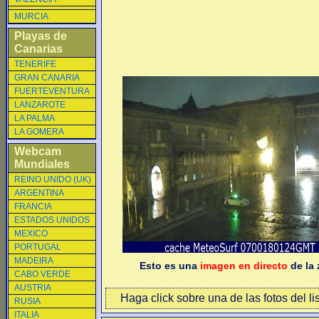
MURCIA
Playas de
Canarias
TENERIFE
GRAN CANARIA
FUERTEVENTURA
LANZAROTE
LA PALMA
LA GOMERA
Webcam
Mundiales
REINO UNIDO (UK)
ARGENTINA
FRANCIA
ESTADOS UNIDOS
MEXICO
PORTUGAL
MADEIRA
Esto es una
imagen en directo
de la 
CABO VERDE
AUSTRIA
Haga click sobre una de las fotos del li
RUSIA
ITALIA