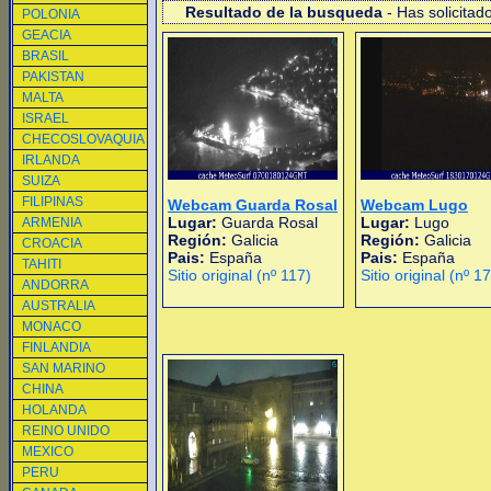
Resultado de la busqueda
- Has solicitad
POLONIA
GEACIA
BRASIL
PAKISTAN
MALTA
ISRAEL
CHECOSLOVAQUIA
IRLANDA
SUIZA
FILIPINAS
Webcam Guarda Rosal
Webcam Lugo
Lugar:
Guarda Rosal
Lugar:
Lugo
ARMENIA
Región:
Galicia
Región:
Galicia
CROACIA
Pais:
España
Pais:
España
TAHITI
Sitio original (nº 117)
Sitio original (nº 1
ANDORRA
AUSTRALIA
MONACO
FINLANDIA
SAN MARINO
CHINA
HOLANDA
REINO UNIDO
MEXICO
PERU